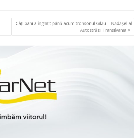
Câți bani a înghițit până acum tronsonul Gilău – Nădășel al
Autostrăzii Transilvania