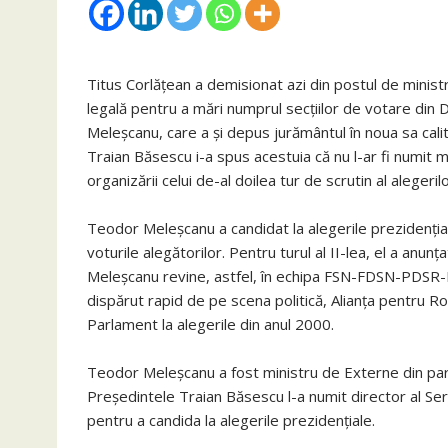
Titus Corlățean a demisionat azi din postul de ministr
legală pentru a mări numprul secțiilor de votare din D
Meleșcanu, care a și depus jurământul în noua sa calit
Traian Băsescu i-a spus acestuia că nu l-ar fi numit m
organizării celui de-al doilea tur de scrutin al alegeril
Teodor Meleșcanu a candidat la alegerile prezidențial
voturile alegătorilor. Pentru turul al II-lea, el a anun
Meleșcanu revine, astfel, în echipa FSN-FDSN-PDSR-P
dispărut rapid de pe scena politică, Alianța pentru R
Parlament la alegerile din anul 2000.
Teodor Meleșcanu a fost ministru de Externe din part
Președintele Traian Băsescu l-a numit director al Serv
pentru a candida la alegerile prezidențiale.