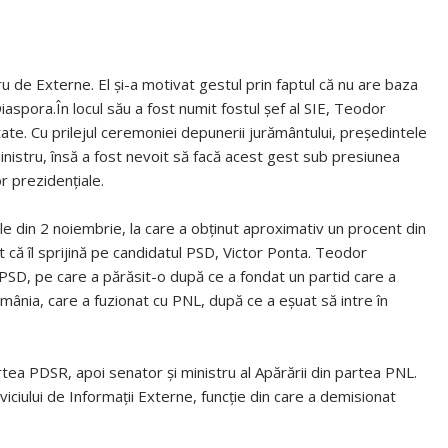
u de Externe. El și-a motivat gestul prin faptul că nu are baza
iaspora.În locul său a fost numit fostul șef al SIE, Teodor
ate. Cu prilejul ceremoniei depunerii jurământului, președintele
inistru, însă a fost nevoit să facă acest gest sub presiunea
or prezidențiale.
e din 2 noiembrie, la care a obținut aproximativ un procent din
țat că îl sprijină pe candidatul PSD, Victor Ponta. Teodor
SD, pe care a părăsit-o după ce a fondat un partid care a
omânia, care a fuzionat cu PNL, după ce a eșuat să intre în
ea PDSR, apoi senator și ministru al Apărării din partea PNL.
iciului de Informații Externe, funcție din care a demisionat