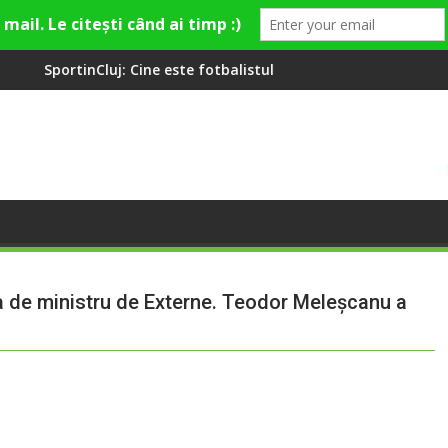
Cine este fotbalistul cu două diplome care a învățat româna la 2
Compania de Apă Someș
a de ministru de Externe. Teodor Meleșcanu a