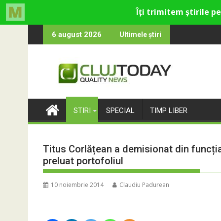
Skip
tru cultural și de divertisment din Cluj-Napoca
luna devine o întrebare
SportinCluj: 
6 august 2026
Ultimele știri
to
content
STIRI
SPECIAL
TIMP LIBER
Titus Corlățean a demisionat din funcți
preluat portofoliul
10 noiembrie 2014
Claudiu Padurean