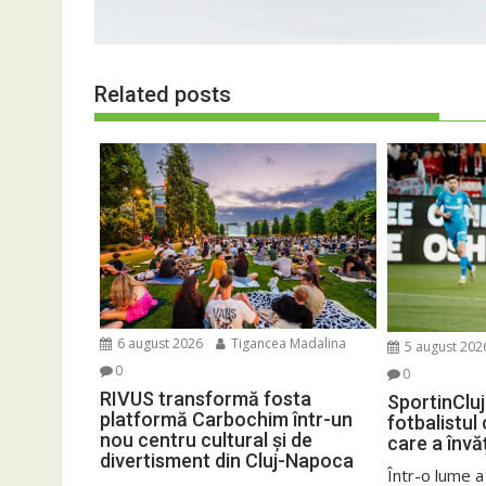
Related posts
6 august 2026
Tigancea Madalina
5 august 202
0
0
RIVUS transformă fosta
SportinCluj
platformă Carbochim într-un
fotbalistul
nou centru cultural și de
care a învă
divertisment din Cluj-Napoca
Într-o lume a