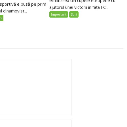
eliminarea din cupele europene cu
sportivă e pusă pe prim
ajutorul unei victorii în fața FC...
l dinamovist...
Important
Stiri
ri