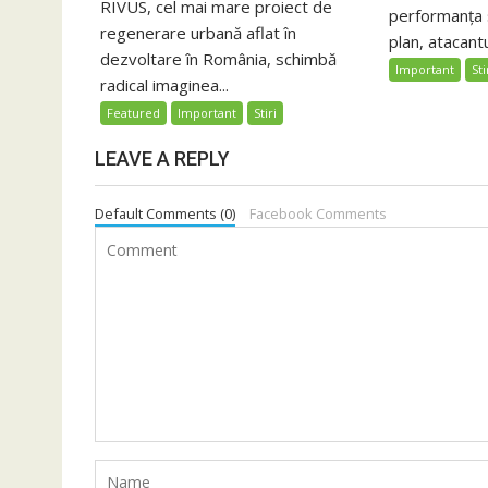
RIVUS, cel mai mare proiect de
performanța 
regenerare urbană aflat în
plan, atacantu
dezvoltare în România, schimbă
Important
Sti
radical imaginea...
Featured
Important
Stiri
LEAVE A REPLY
Default Comments (0)
Facebook Comments