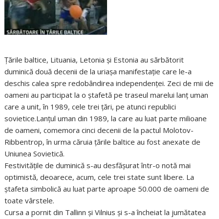
Ţările baltice, Lituania, Letonia şi Estonia au sărbătorit
duminică două decenii de la uriaşa manifestaţie care le-a
deschis calea spre redobândirea independenţei. Zeci de mii de
oameni au participat la o ştafetă pe traseul marelui lanţ uman
care a unit, în 1989, cele trei ţări, pe atunci republici
sovietice.Lanţul uman din 1989, la care au luat parte milioane
de oameni, comemora cinci decenii de la pactul Molotov-
Ribbentrop, în urma căruia ţările baltice au fost anexate de
Uniunea Sovietică.
Festivităţile de duminică s-au desfăşurat într-o notă mai
optimistă, deoarece, acum, cele trei state sunt libere. La
ştafeta simbolică au luat parte aproape 50.000 de oameni de
toate vârstele.
Cursa a pornit din Tallinn şi Vilnius şi s-a încheiat la jumătatea