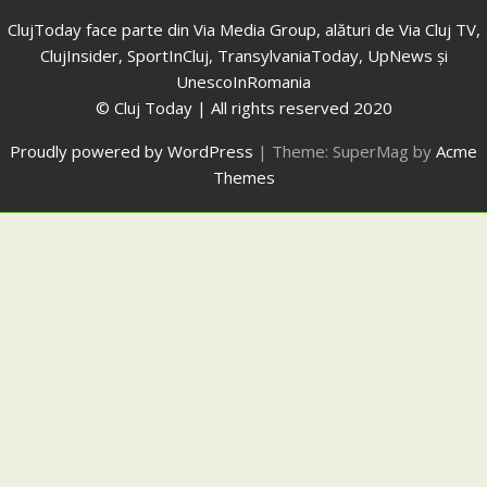
ClujToday face parte din Via Media Group, alături de Via Cluj TV,
ClujInsider, SportInCluj, TransylvaniaToday, UpNews și
UnescoInRomania
© Cluj Today | All rights reserved 2020
Proudly powered by WordPress
|
Theme: SuperMag by
Acme
Themes