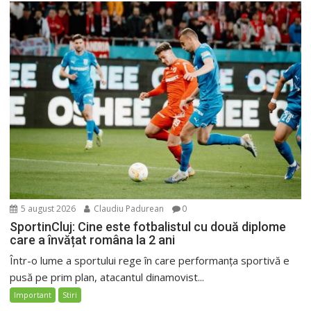
5 august 2026
Claudiu Padurean
0
SportinCluj: Cine este fotbalistul cu două diplome
care a învățat româna la 2 ani
Într-o lume a sportului rege în care performanța sportivă e
pusă pe prim plan, atacantul dinamovist...
Important
Stiri