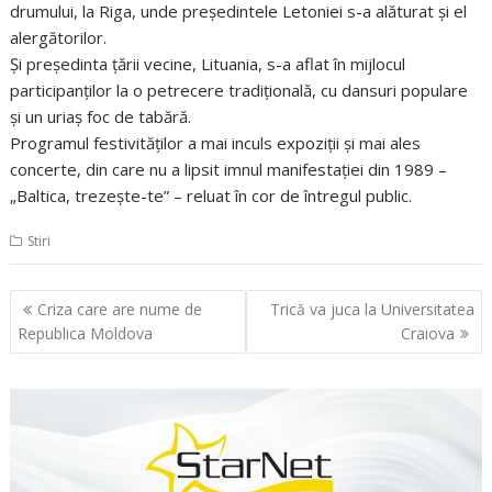
drumului, la Riga, unde preşedintele Letoniei s-a alăturat şi el
alergătorilor.
Şi preşedinta ţării vecine, Lituania, s-a aflat în mijlocul
participanţilor la o petrecere tradiţională, cu dansuri populare
şi un uriaş foc de tabără.
Programul festivităţilor a mai inculs expoziţii şi mai ales
concerte, din care nu a lipsit imnul manifestaţiei din 1989 –
„Baltica, trezeşte-te” – reluat în cor de întregul public.
Stiri
Navigare
Criza care are nume de
Trică va juca la Universitatea
în
Republica Moldova
Craiova
articole