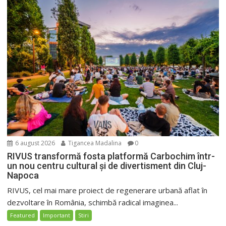
6 august 2026
Tigancea Madalina
0
RIVUS transformă fosta platformă Carbochim într-
un nou centru cultural și de divertisment din Cluj-
Napoca
RIVUS, cel mai mare proiect de regenerare urbană aflat în
dezvoltare în România, schimbă radical imaginea...
Featured
Important
Stiri