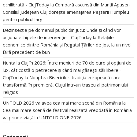
echilibrată - ClujToday
la
Comoară ascunsă din Munții Apuseni:
Consiliul Județean Cluj dorește amenajarea Peșterii Humpleu
pentru publicul larg
Dezinsecție pe domeniul public din Jucu: Unde și când vor
acționa echipele de intervenție - ClujToday
la
Relațiile
economice dintre România și Regatul Țărilor de Jos, la un nivel
fără precedent de bun
Nunta la Cluj în 2026: Între meniuri de 70 de euro și opțiuni de
lux, cât costă o petrecere și când mai găsești săli libere -
ClujToday
la
Noaptea Bisericilor: tradiția europeană care
transformă, în premieră, Clujul într-un traseu al patrimoniului
religios
UNTOLD 2026 va avea cea mai mare scenă din România
la
Cea mai mare scenă de festival realizată vreodată în România
va prinde viață la UNTOLD ONE 2026