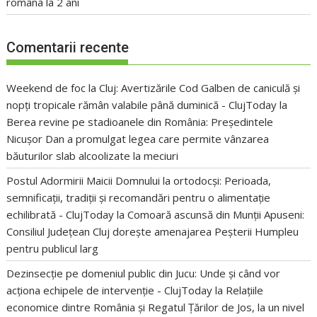
româna la 2 ani
Comentarii recente
Weekend de foc la Cluj: Avertizările Cod Galben de caniculă și
nopți tropicale rămân valabile până duminică - ClujToday
la
Berea revine pe stadioanele din România: Președintele
Nicușor Dan a promulgat legea care permite vânzarea
băuturilor slab alcoolizate la meciuri
Postul Adormirii Maicii Domnului la ortodocși: Perioada,
semnificații, tradiții și recomandări pentru o alimentație
echilibrată - ClujToday
la
Comoară ascunsă din Munții Apuseni:
Consiliul Județean Cluj dorește amenajarea Peșterii Humpleu
pentru publicul larg
Dezinsecție pe domeniul public din Jucu: Unde și când vor
acționa echipele de intervenție - ClujToday
la
Relațiile
economice dintre România și Regatul Țărilor de Jos, la un nivel