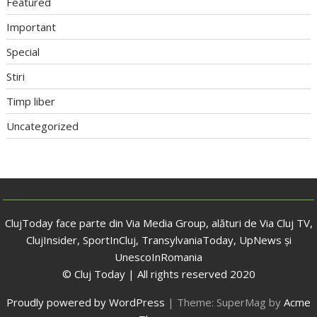
Featured
Important
Special
Stiri
Timp liber
Uncategorized
ClujToday face parte din Via Media Group, alături de Via Cluj TV,
ClujInsider, SportInCluj, TransylvaniaToday, UpNews și
UnescoInRomania
© Cluj Today | All rights reserved 2020
Proudly powered by WordPress
|
Theme: SuperMag by
Acme