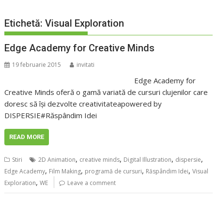
Etichetă:
Visual Exploration
Edge Academy for Creative Minds
19 februarie 2015
invitati
Edge Academy for
Creative Minds oferă o gamă variată de cursuri clujenilor care
doresc să îşi dezvolte creativitateapowered by
DISPERSIE#Răspândim Idei
READ MORE
,
,
,
,
Stiri
2D Animation
creative minds
Digital Illustration
dispersie
,
,
,
,
Edge Academy
Film Making
programă de cursuri
Răspândim Idei
Visual
,
Exploration
WE
Leave a comment