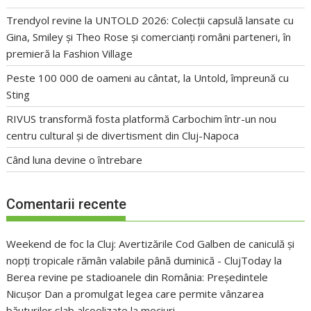
Trendyol revine la UNTOLD 2026: Colecții capsulă lansate cu
Gina, Smiley și Theo Rose și comercianți români parteneri, în
premieră la Fashion Village
Peste 100 000 de oameni au cântat, la Untold, împreună cu
Sting
RIVUS transformă fosta platformă Carbochim într-un nou
centru cultural și de divertisment din Cluj-Napoca
Când luna devine o întrebare
Comentarii recente
Weekend de foc la Cluj: Avertizările Cod Galben de caniculă și
nopți tropicale rămân valabile până duminică - ClujToday
la
Berea revine pe stadioanele din România: Președintele
Nicușor Dan a promulgat legea care permite vânzarea
băuturilor slab alcoolizate la meciuri