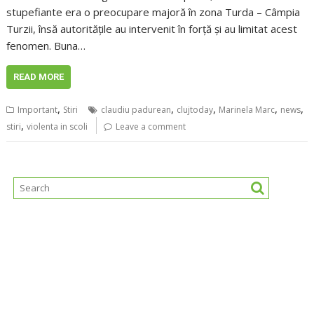
stupefiante era o preocupare majoră în zona Turda – Câmpia
Turzii, însă autoritățile au intervenit în forță și au limitat acest
fenomen. Buna…
READ MORE
,
,
,
,
,
Important
Stiri
claudiu padurean
clujtoday
Marinela Marc
news
,
stiri
violenta in scoli
Leave a comment