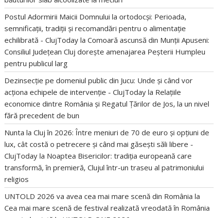
Postul Adormirii Maicii Domnului la ortodocși: Perioada,
semnificații, tradiții și recomandări pentru o alimentație
echilibrată - ClujToday
la
Comoară ascunsă din Munții Apuseni:
Consiliul Județean Cluj dorește amenajarea Peșterii Humpleu
pentru publicul larg
Dezinsecție pe domeniul public din Jucu: Unde și când vor
acționa echipele de intervenție - ClujToday
la
Relațiile
economice dintre România și Regatul Țărilor de Jos, la un nivel
fără precedent de bun
Nunta la Cluj în 2026: Între meniuri de 70 de euro și opțiuni de
lux, cât costă o petrecere și când mai găsești săli libere -
ClujToday
la
Noaptea Bisericilor: tradiția europeană care
transformă, în premieră, Clujul într-un traseu al patrimoniului
religios
UNTOLD 2026 va avea cea mai mare scenă din România
la
Cea mai mare scenă de festival realizată vreodată în România