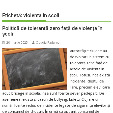
Etichetă:
violenta in scoli
Politică de toleranță zero față de violența în
școli
20 martie 2025
Claudiu Padurean
Autoritățile clujene au
dezvoltat un sistem cu
toleranță zero față de
actele de violență în
școli. Totuși, încă există
incidente, destul de
rare, precum elevi care
aduc bricege în școală, însă sunt foarte sever pedepsiți. De
asemenea, există și cazuri de bullying. Județul Cluj are un
număr foarte redus de incidente legate de siguranța elevilor și
de consumul de droguri. În urmă cu opt ani, consumul de