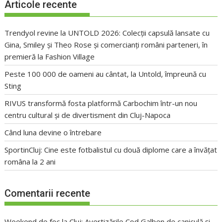
Articole recente
Trendyol revine la UNTOLD 2026: Colecții capsulă lansate cu
Gina, Smiley și Theo Rose și comercianți români parteneri, în
premieră la Fashion Village
Peste 100 000 de oameni au cântat, la Untold, împreună cu
Sting
RIVUS transformă fosta platformă Carbochim într-un nou
centru cultural și de divertisment din Cluj-Napoca
Când luna devine o întrebare
SportinCluj: Cine este fotbalistul cu două diplome care a învățat
româna la 2 ani
Comentarii recente
Weekend de foc la Cluj: Avertizările Cod Galben de caniculă și