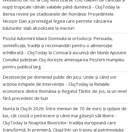
nopți tropicale rămân valabile până duminică - ClujToday
la
Berea revine pe stadioanele din România: Președintele
Nicușor Dan a promulgat legea care permite vânzarea
băuturilor slab alcoolizate la meciuri
Postul Adormirii Maicii Domnului la ortodocși: Perioada,
semnificații, tradiții și recomandări pentru o alimentație
echilibrată - ClujToday
la
Comoară ascunsă din Munții Apuseni:
Consiliul Județean Cluj dorește amenajarea Peșterii Humpleu
pentru publicul larg
Dezinsecție pe domeniul public din Jucu: Unde și când vor
acționa echipele de intervenție - ClujToday
la
Relațiile
economice dintre România și Regatul Țărilor de Jos, la un nivel
fără precedent de bun
Nunta la Cluj în 2026: Între meniuri de 70 de euro și opțiuni de
lux, cât costă o petrecere și când mai găsești săli libere -
ClujToday
la
Noaptea Bisericilor: tradiția europeană care
transformă, în premieră, Clujul într-un traseu al patrimoniului