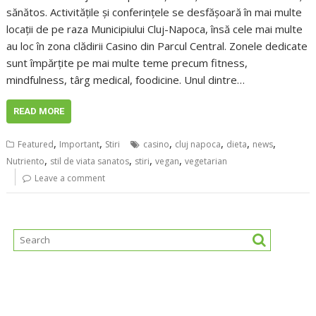
sănătos. Activitățile și conferințele se desfășoară în mai multe
locații de pe raza Municipiului Cluj-Napoca, însă cele mai multe
au loc în zona clădirii Casino din Parcul Central. Zonele dedicate
sunt împărțite pe mai multe teme precum fitness,
mindfulness, târg medical, foodicine. Unul dintre…
READ MORE
,
,
,
,
,
,
Featured
Important
Stiri
casino
cluj napoca
dieta
news
,
,
,
,
Nutriento
stil de viata sanatos
stiri
vegan
vegetarian
Leave a comment