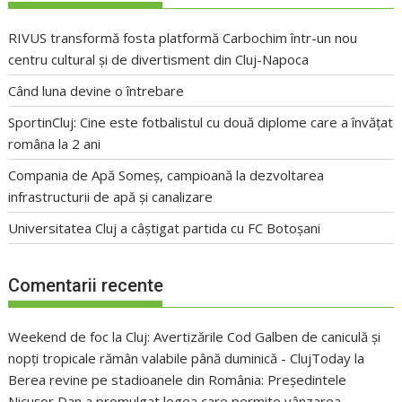
RIVUS transformă fosta platformă Carbochim într-un nou
centru cultural și de divertisment din Cluj-Napoca
Când luna devine o întrebare
SportinCluj: Cine este fotbalistul cu două diplome care a învățat
româna la 2 ani
Compania de Apă Someș, campioană la dezvoltarea
infrastructurii de apă și canalizare
Universitatea Cluj a câștigat partida cu FC Botoșani
Comentarii recente
Weekend de foc la Cluj: Avertizările Cod Galben de caniculă și
nopți tropicale rămân valabile până duminică - ClujToday
la
Berea revine pe stadioanele din România: Președintele
Nicușor Dan a promulgat legea care permite vânzarea