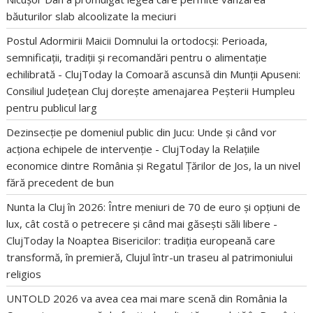
băuturilor slab alcoolizate la meciuri
Postul Adormirii Maicii Domnului la ortodocși: Perioada,
semnificații, tradiții și recomandări pentru o alimentație
echilibrată - ClujToday
la
Comoară ascunsă din Munții Apuseni:
Consiliul Județean Cluj dorește amenajarea Peșterii Humpleu
pentru publicul larg
Dezinsecție pe domeniul public din Jucu: Unde și când vor
acționa echipele de intervenție - ClujToday
la
Relațiile
economice dintre România și Regatul Țărilor de Jos, la un nivel
fără precedent de bun
Nunta la Cluj în 2026: Între meniuri de 70 de euro și opțiuni de
lux, cât costă o petrecere și când mai găsești săli libere -
ClujToday
la
Noaptea Bisericilor: tradiția europeană care
transformă, în premieră, Clujul într-un traseu al patrimoniului
religios
UNTOLD 2026 va avea cea mai mare scenă din România
la