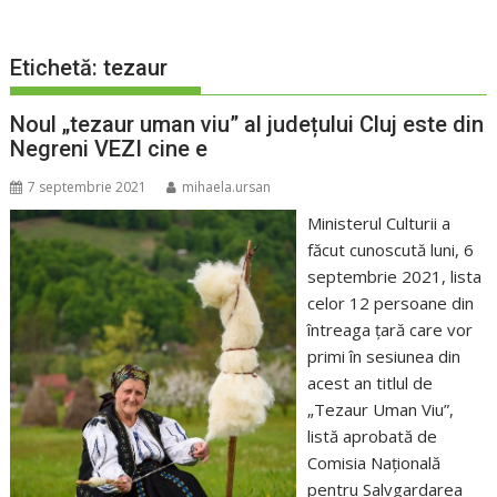
Etichetă:
tezaur
Noul „tezaur uman viu” al județului Cluj este din
Negreni VEZI cine e
7 septembrie 2021
mihaela.ursan
Ministerul Culturii a
făcut cunoscută luni, 6
septembrie 2021, lista
celor 12 persoane din
întreaga țară care vor
primi în sesiunea din
acest an titlul de
„Tezaur Uman Viu”,
listă aprobată de
Comisia Națională
pentru Salvgardarea