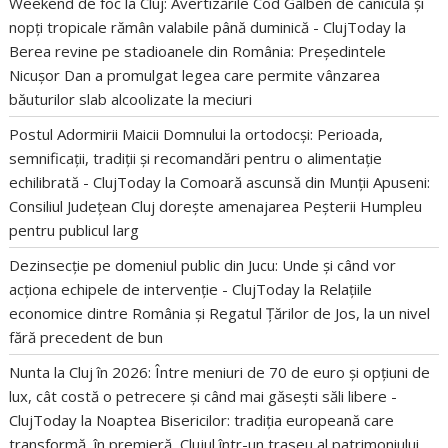
Weekend de foc la Cluj: Avertizările Cod Galben de caniculă și
nopți tropicale rămân valabile până duminică - ClujToday
la
Berea revine pe stadioanele din România: Președintele
Nicușor Dan a promulgat legea care permite vânzarea
băuturilor slab alcoolizate la meciuri
Postul Adormirii Maicii Domnului la ortodocși: Perioada,
semnificații, tradiții și recomandări pentru o alimentație
echilibrată - ClujToday
la
Comoară ascunsă din Munții Apuseni:
Consiliul Județean Cluj dorește amenajarea Peșterii Humpleu
pentru publicul larg
Dezinsecție pe domeniul public din Jucu: Unde și când vor
acționa echipele de intervenție - ClujToday
la
Relațiile
economice dintre România și Regatul Țărilor de Jos, la un nivel
fără precedent de bun
Nunta la Cluj în 2026: Între meniuri de 70 de euro și opțiuni de
lux, cât costă o petrecere și când mai găsești săli libere -
ClujToday
la
Noaptea Bisericilor: tradiția europeană care
transformă, în premieră, Clujul într-un traseu al patrimoniului