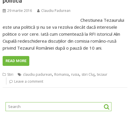
politică
29 martie 2016
Claudiu Padurean
Chestiunea Tezaurului
este una politică şi nu se va rezolva decât dacă interesele
politice o vor cere. Iată cum comentează la RFI istoricul Alin
Ciupală redeschiderea discuţiilor din comisia româno-rusă
privind Tezaurul României după o pauză de 10 ani.
READ MORE
,
,
,
,
Stiri
claudiu padurean
Romania
rusia
stiri Cluj
tezaur
Leave a comment