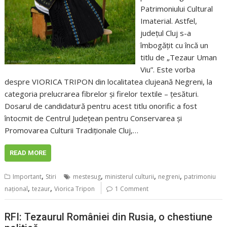
Patrimoniului Cultural
Imaterial. Astfel,
județul Cluj s-a
îmbogățit cu încă un
titlu de „Tezaur Uman
Viu”. Este vorba
despre VIORICA TRIPON din localitatea clujeană Negreni, la
categoria prelucrarea fibrelor și firelor textile – țesături.
Dosarul de candidatură pentru acest titlu onorific a fost
întocmit de Centrul Județean pentru Conservarea și
Promovarea Culturii Tradiționale Cluj,…
READ MORE
,
,
,
,
Important
Stiri
mestesug
ministerul culturii
negreni
patrimoniu
,
,
naţional
tezaur
Viorica Tripon
1 Comment
RFI: Tezaurul României din Rusia, o chestiune