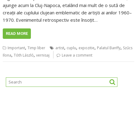
ajunge acum la Cluj-Napoca, etalând mai mult de o sută de
creații ale cuplului clujean emblematic de artiști ai anilor 1960–
1970. Evenimentul retrospectiv este însoțit…
READ MORE
,
,
,
,
,
Important
Timp liber
artist
cuplu
expozitie
Palatul Banffy
Szűcs
,
,
Ilona
Tóth László
vernisaj
Leave a comment