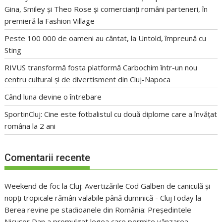
Gina, Smiley și Theo Rose și comercianți români parteneri, în
premieră la Fashion Village
Peste 100 000 de oameni au cântat, la Untold, împreună cu
Sting
RIVUS transformă fosta platformă Carbochim într-un nou
centru cultural și de divertisment din Cluj-Napoca
Când luna devine o întrebare
SportinCluj: Cine este fotbalistul cu două diplome care a învățat
româna la 2 ani
Comentarii recente
Weekend de foc la Cluj: Avertizările Cod Galben de caniculă și
nopți tropicale rămân valabile până duminică - ClujToday
la
Berea revine pe stadioanele din România: Președintele
Nicușor Dan a promulgat legea care permite vânzarea