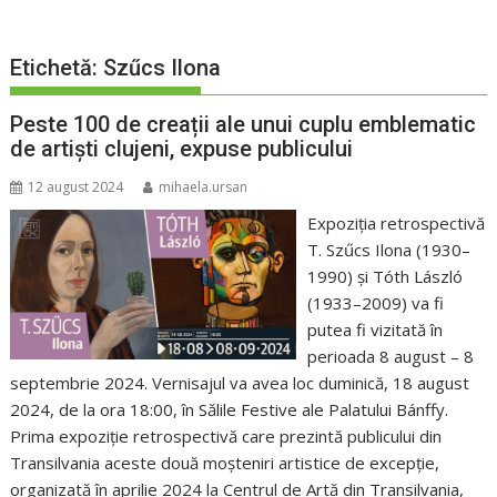
Etichetă:
Szűcs Ilona
Peste 100 de creații ale unui cuplu emblematic
de artiști clujeni, expuse publicului
12 august 2024
mihaela.ursan
Expoziția retrospectivă
T. Szűcs Ilona (1930–
1990) și Tóth László
(1933–2009) va fi
putea fi vizitată în
perioada 8 august – 8
septembrie 2024. Vernisajul va avea loc duminică, 18 august
2024, de la ora 18:00, în Sălile Festive ale Palatului Bánffy.
Prima expoziție retrospectivă care prezintă publicului din
Transilvania aceste două moșteniri artistice de excepție,
organizată în aprilie 2024 la Centrul de Artă din Transilvania,