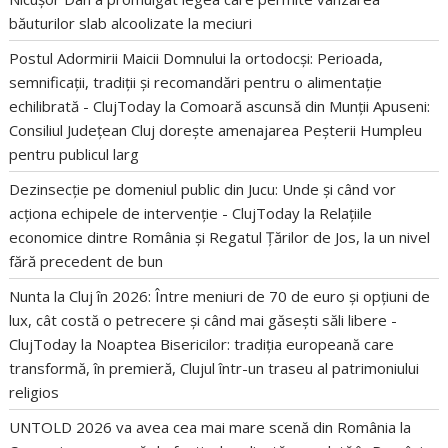
băuturilor slab alcoolizate la meciuri
Postul Adormirii Maicii Domnului la ortodocși: Perioada,
semnificații, tradiții și recomandări pentru o alimentație
echilibrată - ClujToday
la
Comoară ascunsă din Munții Apuseni:
Consiliul Județean Cluj dorește amenajarea Peșterii Humpleu
pentru publicul larg
Dezinsecție pe domeniul public din Jucu: Unde și când vor
acționa echipele de intervenție - ClujToday
la
Relațiile
economice dintre România și Regatul Țărilor de Jos, la un nivel
fără precedent de bun
Nunta la Cluj în 2026: Între meniuri de 70 de euro și opțiuni de
lux, cât costă o petrecere și când mai găsești săli libere -
ClujToday
la
Noaptea Bisericilor: tradiția europeană care
transformă, în premieră, Clujul într-un traseu al patrimoniului
religios
UNTOLD 2026 va avea cea mai mare scenă din România
la