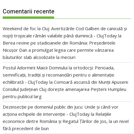
Comentarii recente
Weekend de foc la Cluj: Avertizările Cod Galben de caniculă și
nopți tropicale rămân valabile până duminică - ClujToday
la
Berea revine pe stadioanele din România: Președintele
Nicușor Dan a promulgat legea care permite vânzarea
băuturilor slab alcoolizate la meciuri
Postul Adormirii Maicii Domnului la ortodocși: Perioada,
semnificații, tradiții și recomandări pentru o alimentație
echilibrată - ClujToday
la
Comoară ascunsă din Munții Apuseni:
Consiliul Județean Cluj dorește amenajarea Peșterii Humpleu
pentru publicul larg
Dezinsecție pe domeniul public din Jucu: Unde și când vor
acționa echipele de intervenție - ClujToday
la
Relațiile
economice dintre România și Regatul Țărilor de Jos, la un nivel
fără precedent de bun