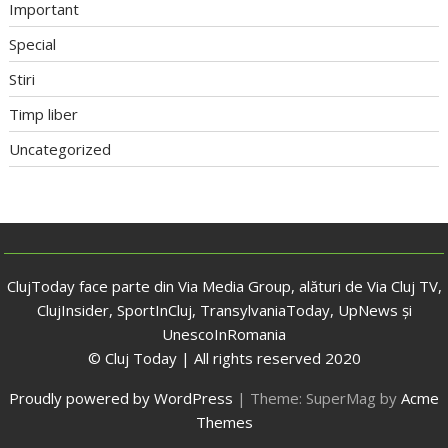
Important
Special
Stiri
Timp liber
Uncategorized
ClujToday face parte din Via Media Group, alături de Via Cluj TV,
ClujInsider, SportInCluj, TransylvaniaToday, UpNews și
UnescoInRomania
© Cluj Today | All rights reserved 2020
Proudly powered by WordPress
|
Theme: SuperMag by
Acme
Themes