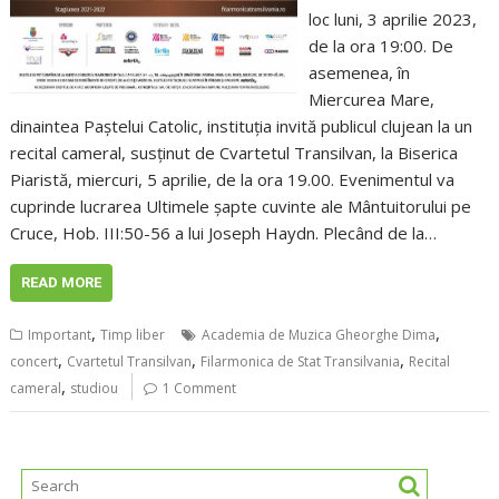
loc luni, 3 aprilie 2023,
de la ora 19:00. De
asemenea, în
Miercurea Mare,
dinaintea Paștelui Catolic, instituția invită publicul clujean la un
recital cameral, susținut de Cvartetul Transilvan, la Biserica
Piaristă, miercuri, 5 aprilie, de la ora 19.00. Evenimentul va
cuprinde lucrarea Ultimele şapte cuvinte ale Mântuitorului pe
Cruce, Hob. III:50-56 a lui Joseph Haydn. Plecând de la…
READ MORE
,
,
Important
Timp liber
Academia de Muzica Gheorghe Dima
,
,
,
concert
Cvartetul Transilvan
Filarmonica de Stat Transilvania
Recital
,
cameral
studiou
1 Comment