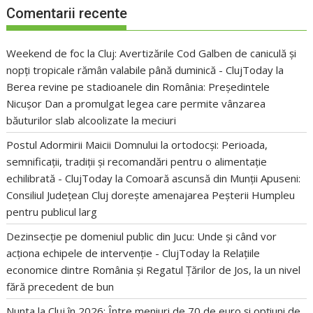
Comentarii recente
Weekend de foc la Cluj: Avertizările Cod Galben de caniculă și
nopți tropicale rămân valabile până duminică - ClujToday
la
Berea revine pe stadioanele din România: Președintele
Nicușor Dan a promulgat legea care permite vânzarea
băuturilor slab alcoolizate la meciuri
Postul Adormirii Maicii Domnului la ortodocși: Perioada,
semnificații, tradiții și recomandări pentru o alimentație
echilibrată - ClujToday
la
Comoară ascunsă din Munții Apuseni:
Consiliul Județean Cluj dorește amenajarea Peșterii Humpleu
pentru publicul larg
Dezinsecție pe domeniul public din Jucu: Unde și când vor
acționa echipele de intervenție - ClujToday
la
Relațiile
economice dintre România și Regatul Țărilor de Jos, la un nivel
fără precedent de bun
Nunta la Cluj în 2026: Între meniuri de 70 de euro și opțiuni de