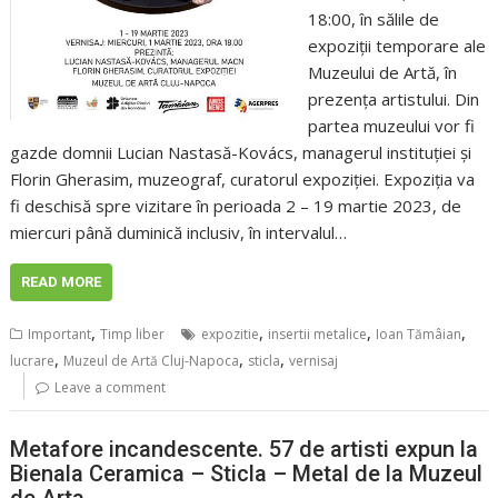
18:00, în sălile de
expoziții temporare ale
Muzeului de Artă, în
prezența artistului. Din
partea muzeului vor fi
gazde domnii Lucian Nastasă-Kovács, managerul instituției și
Florin Gherasim, muzeograf, curatorul expoziției. Expoziţia va
fi deschisă spre vizitare în perioada 2 – 19 martie 2023, de
miercuri până duminică inclusiv, în intervalul…
READ MORE
,
,
,
,
Important
Timp liber
expozitie
insertii metalice
Ioan Tămâian
,
,
,
lucrare
Muzeul de Artă Cluj-Napoca
sticla
vernisaj
Leave a comment
Metafore incandescente. 57 de artisti expun la
Bienala Ceramica – Sticla – Metal de la Muzeul
de Arta