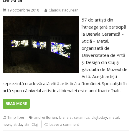
19 octombrie 2018
Claudiu Padurean
57 de artişti din
întreaga ţară participă
la Bienala Ceramică –
Sticlă – Metal,
organizată de
Universitatea de Artă
şi Design din Cluj şi
găzduită de Muzeul de
Artă. Aceşti artişti
reprezintă o adevărată elită artistică a României. Specialiştii în
artă spun că nivelul artistic al bienalei este unul foarte înalt.
READ MORE
,
,
,
,
,
Timp liber
andrei florian
bienala
ceramica
clujtoday
metal
,
,
news
sticla
stiri Cluj
Leave a comment