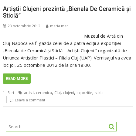
Artiştii Clujeni prezintă „Bienala De Ceramică și
Sticlă”
23 octombrie 2012
maria.man
Muzeul de Artă din
Cluj-Napoca va fi gazda celei de a patra ediţii a expoziţiei
„Bienala de Ceramică și Sticlă – Artişti Clujeni “ organizată de
Uniunea Artiştilor Plastici – Filiala Cluj (UAP). Vernisajul va avea
loc joi, 25 octombrie 2012 de la ora 18:00.
READ MORE
,
,
,
,
,
Stiri
artisti
ceramica
Cluj
clujeni
expozitie
sticla
Leave a comment