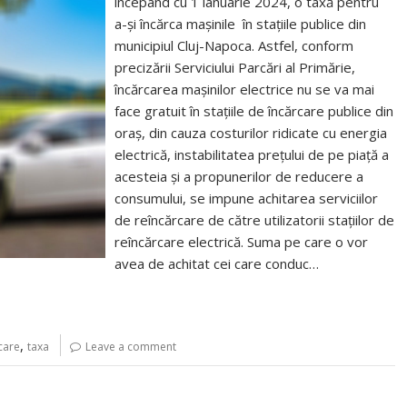
începând cu 1 ianuarie 2024, o taxă pentru
a-și încărca mașinile în stațiile publice din
municipiul Cluj-Napoca. Astfel, conform
precizării Serviciului Parcări al Primărie,
încărcarea mașinilor electrice nu se va mai
face gratuit în stațiile de încărcare publice din
oraș, din cauza costurilor ridicate cu energia
electrică, instabilitatea prețului de pe piață a
acesteia și a propunerilor de reducere a
consumului, se impune achitarea serviciilor
de reîncărcare de către utilizatorii stațiilor de
reîncărcare electrică. Suma pe care o vor
avea de achitat cei care conduc…
,
rcare
taxa
Leave a comment