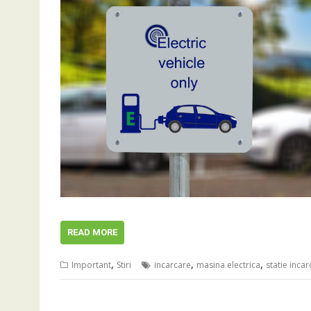
READ MORE
,
,
,
Important
Stiri
incarcare
masina electrica
statie inca