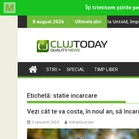
Skip
ina, Smiley și Theo Rose și comercianți români parteneri, în pre
 100 000 de oameni au cântat, la Untold, împreună cu Sting
RIVUS transfo
8 august 2026
Ultimele știri
to
content
STIRI
SPECIAL
TIMP LIBER
Etichetă:
statie incarcare
Vezi cât te va costa, în noul an, să înca
3 ianuarie 2024
mihaela.ursan