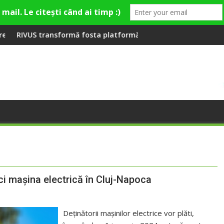
mieră la Fashion Village
rmă fosta platformă Carbochim într-un nou centru cultural și 
Când luna devine o în
rci mașina electrică în Cluj-Napoca
Deținătorii mașinilor electrice vor plăti,