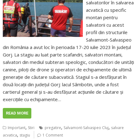
salvatorilor în salvarea
acvatică cu specific
montan pentru
salvatorii cu acest
profil din structurile
Salvamont-Salvaspeo
din România a avut loc în perioada 17-20 iulie 2023 în județul
Gorj. La stagiu au luat parte scafandri, salvatori montani,
salvatori din mediul subteran speologic, conducători de unități
canine, piloți de drone și operatori de echipamente de ultimă
generație de căutare subacvatică. Stagiul s-a desfășurat în
două locații din județul Gorj: lacul Sâmbotin, unde a fost
cartierul general și s-au desfășurat acțiunile de căutare și
exercițiile cu echipamente…
READ MORE
,
,
,
Important
Stiri
pregatire
Salvamont-Salvaspeo Cluj
salvare
,
acvatica
stagiu
1 Comment