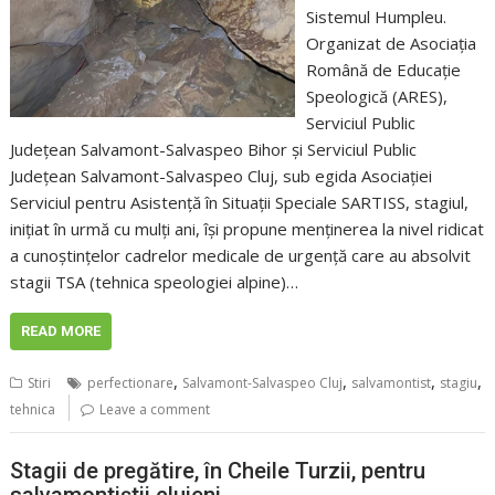
Sistemul Humpleu.
Organizat de Asociația
Română de Educație
Speologică (ARES),
Serviciul Public
Județean Salvamont-Salvaspeo Bihor și Serviciul Public
Județean Salvamont-Salvaspeo Cluj, sub egida Asociației
Serviciul pentru Asistență în Situații Speciale SARTISS, stagiul,
inițiat în urmă cu mulți ani, își propune menținerea la nivel ridicat
a cunoștințelor cadrelor medicale de urgență care au absolvit
stagii TSA (tehnica speologiei alpine)…
READ MORE
,
,
,
,
Stiri
perfectionare
Salvamont-Salvaspeo Cluj
salvamontist
stagiu
tehnica
Leave a comment
Stagii de pregătire, în Cheile Turzii, pentru
salvamontiștii clujeni