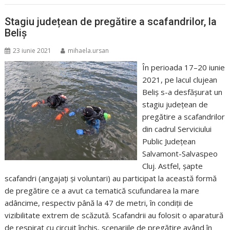
Stagiu județean de pregătire a scafandrilor, la
Beliș
23 iunie 2021
mihaela.ursan
În perioada 17–20 iunie
2021, pe lacul clujean
Beliș s-a desfășurat un
stagiu județean de
pregătire a scafandrilor
din cadrul Serviciului
Public Județean
Salvamont-Salvaspeo
Cluj. Astfel, șapte
scafandri (angajați și voluntari) au participat la această formă
de pregătire ce a avut ca tematică scufundarea la mare
adâncime, respectiv până la 47 de metri, în condiții de
vizibilitate extrem de scăzută. Scafandrii au folosit o aparatură
de respirat cu circuit închis, scenariile de pregătire având în