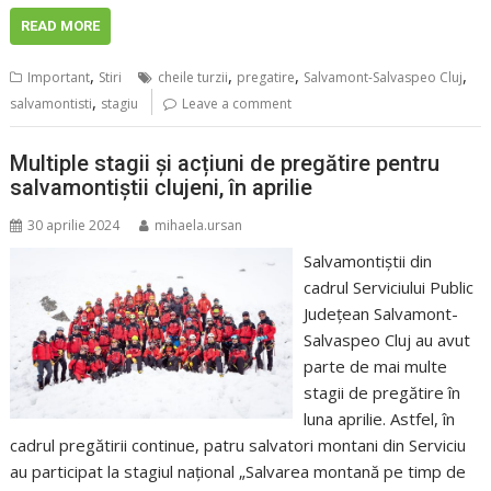
READ MORE
,
,
,
,
Important
Stiri
cheile turzii
pregatire
Salvamont-Salvaspeo Cluj
,
salvamontisti
stagiu
Leave a comment
Multiple stagii și acțiuni de pregătire pentru
salvamontiștii clujeni, în aprilie
30 aprilie 2024
mihaela.ursan
Salvamontiștii din
cadrul Serviciului Public
Județean Salvamont-
Salvaspeo Cluj au avut
parte de mai multe
stagii de pregătire în
luna aprilie. Astfel, în
cadrul pregătirii continue, patru salvatori montani din Serviciu
au participat la stagiul național „Salvarea montană pe timp de