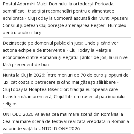
Postul Adormirii Maicii Domnului la ortodocși: Perioada,
semnificații, tradiții și recomandări pentru o alimentație
echilibrată - ClujToday
la
Comoară ascunsă din Munții Apuseni:
Consiliul Județean Cluj dorește amenajarea Peșterii Humpleu
pentru publicul larg
Dezinsecție pe domeniul public din Jucu: Unde și când vor
acționa echipele de intervenție - ClujToday
la
Relațiile
economice dintre România și Regatul Țărilor de Jos, la un nivel
fără precedent de bun
Nunta la Cluj în 2026: Între meniuri de 70 de euro și opțiuni de
lux, cât costă o petrecere și când mai găsești săli libere -
ClujToday
la
Noaptea Bisericilor: tradiția europeană care
transformă, în premieră, Clujul într-un traseu al patrimoniului
religios
UNTOLD 2026 va avea cea mai mare scenă din România
la
Cea mai mare scenă de festival realizată vreodată în România
va prinde viață la UNTOLD ONE 2026