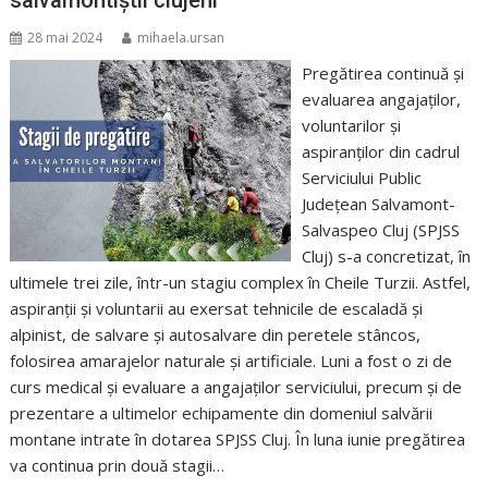
28 mai 2024
mihaela.ursan
Pregătirea continuă și
evaluarea angajaților,
voluntarilor și
aspiranților din cadrul
Serviciului Public
Județean Salvamont-
Salvaspeo Cluj (SPJSS
Cluj) s-a concretizat, în
ultimele trei zile, într-un stagiu complex în Cheile Turzii. Astfel,
aspiranții și voluntarii au exersat tehnicile de escaladă și
alpinist, de salvare și autosalvare din peretele stâncos,
folosirea amarajelor naturale și artificiale. Luni a fost o zi de
curs medical și evaluare a angajaților serviciului, precum și de
prezentare a ultimelor echipamente din domeniul salvării
montane intrate în dotarea SPJSS Cluj. În luna iunie pregătirea
va continua prin două stagii…