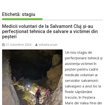
Etichetă:
stagiu
Medicii voluntari de la Salvamont Cluj și-au
perfecționat tehnica de salvare a victimei din
peșteri
21 octombrie 2024
mihaela.ursan
Un nou stagiu de
perfecționare tehnică și
asistența victimei în
peșteri pentru cadre
medicale voluntari ai
serviciilor salvamont-
salvaspeo a avut loc la
finele săptămânii
trecute, în Peștera
Mare din Valea Firei din