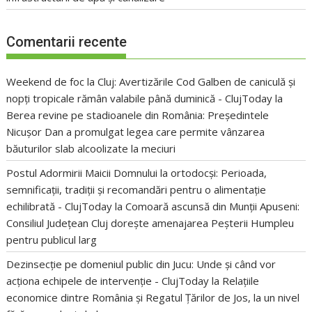
Comentarii recente
Weekend de foc la Cluj: Avertizările Cod Galben de caniculă și
nopți tropicale rămân valabile până duminică - ClujToday
la
Berea revine pe stadioanele din România: Președintele
Nicușor Dan a promulgat legea care permite vânzarea
băuturilor slab alcoolizate la meciuri
Postul Adormirii Maicii Domnului la ortodocși: Perioada,
semnificații, tradiții și recomandări pentru o alimentație
echilibrată - ClujToday
la
Comoară ascunsă din Munții Apuseni:
Consiliul Județean Cluj dorește amenajarea Peșterii Humpleu
pentru publicul larg
Dezinsecție pe domeniul public din Jucu: Unde și când vor
acționa echipele de intervenție - ClujToday
la
Relațiile
economice dintre România și Regatul Țărilor de Jos, la un nivel