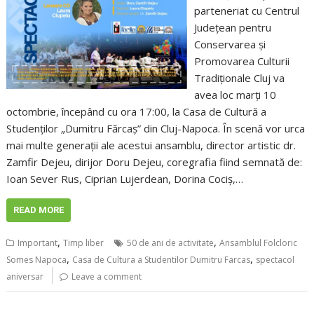
parteneriat cu Centrul
Județean pentru
Conservarea și
Promovarea Culturii
Tradiționale Cluj va
avea loc marți 10
octombrie, începând cu ora 17:00, la Casa de Cultură a
Studenților „Dumitru Fărcaș” din Cluj-Napoca. În scenă vor urca
mai multe generații ale acestui ansamblu, director artistic dr.
Zamfir Dejeu, dirijor Doru Dejeu, coregrafia fiind semnată de:
Ioan Sever Rus, Ciprian Lujerdean, Dorina Cociș,…
READ MORE
,
,
Important
Timp liber
50 de ani de activitate
Ansamblul Folcloric
,
,
Somes Napoca
Casa de Cultura a Studentilor Dumitru Farcas
spectacol
aniversar
Leave a comment