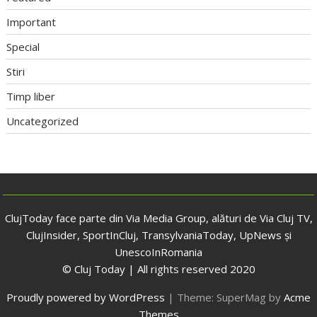
Important
Special
Stiri
Timp liber
Uncategorized
ClujToday face parte din Via Media Group, alături de Via Cluj TV,
ClujInsider, SportInCluj, TransylvaniaToday, UpNews și
UnescoInRomania
© Cluj Today | All rights reserved 2020
Proudly powered by WordPress
|
Theme: SuperMag by
Acme
Themes