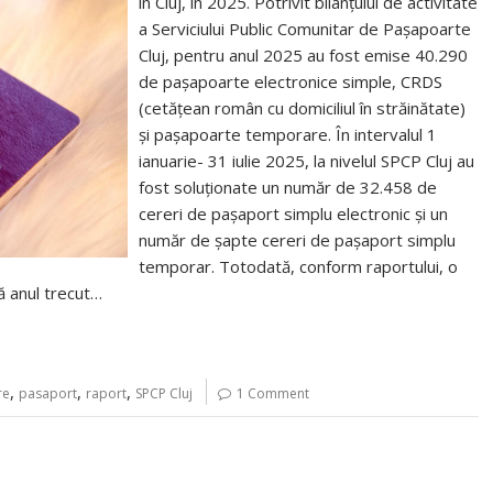
în Cluj, în 2025. Potrivit bilanțului de activitate
a Serviciului Public Comunitar de Pașapoarte
Cluj, pentru anul 2025 au fost emise 40.290
de pașapoarte electronice simple, CRDS
(cetățean român cu domiciliul în străinătate)
și pașapoarte temporare. În intervalul 1
ianuarie- 31 iulie 2025, la nivelul SPCP Cluj au
fost soluționate un număr de 32.458 de
cereri de pașaport simplu electronic și un
număr de șapte cereri de pașaport simplu
temporar. Totodată, conform raportului, o
ă anul trecut…
,
,
,
re
pasaport
raport
SPCP Cluj
1 Comment