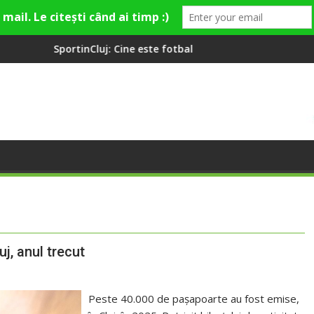
luj: Cine este fotbalistul cu două diplome care a învățat româna
Compania de Apă
j, anul trecut
Peste 40.000 de pașapoarte au fost emise,