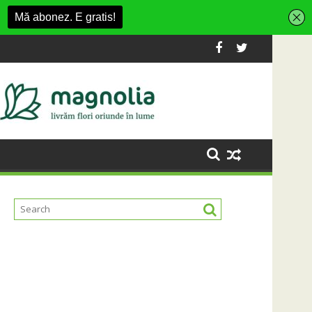
 la 2 ani
 Someș, campioană la dezvoltarea infrastructurii de apă și can
Universitatea Cluj a câșt