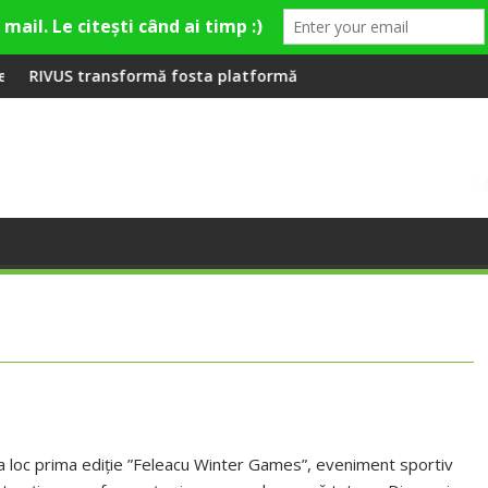
mieră la Fashion Village
rmă fosta platformă Carbochim într-un nou centru cultural și 
Când luna devine o în
a loc prima ediție ”Feleacu Winter Games”, eveniment sportiv