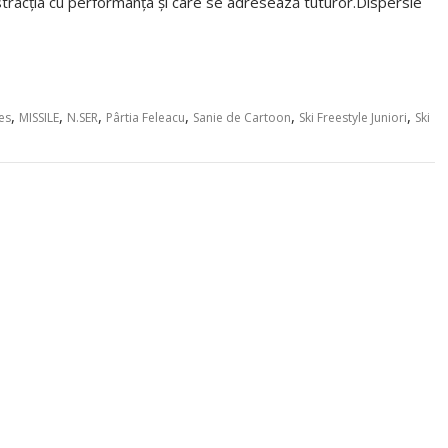
stracția cu performanța și care se adresează tuturor.Dispersie
,
,
,
,
,
,
es
MISSILE
N.SER
Pârtia Feleacu
Sanie de Cartoon
Ski Freestyle Juniori
Ski