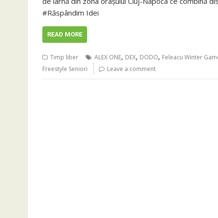
de iarnă din zona orașului Cluj-Napoca ce combină di
#Răspândim Idei
READ MORE
,
,
,
Timp liber
ALEX ONE
DEX
DODO
Feleacu Winter Gam
Freestyle Seniori
Leave a comment