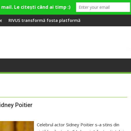
ieră la Fashion Village
mă fosta platformă Carbochim într-un nou centru cultural și d
Când luna devine o înt
dney Poitier
Celebrul actor Sidney Poitier s-a stins din