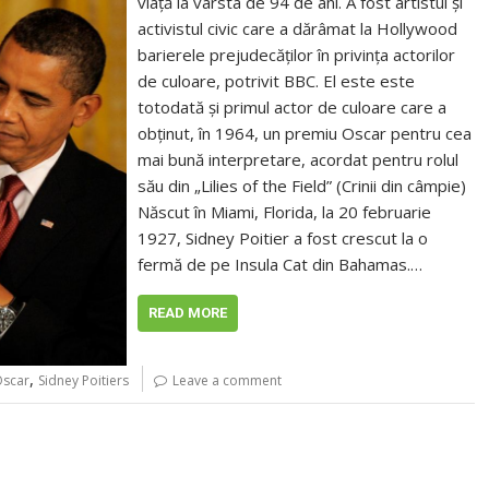
viață la vârsta de 94 de ani. A fost artistul și
activistul civic care a dărâmat la Hollywood
barierele prejudecăților în privința actorilor
de culoare, potrivit BBC. El este este
totodată și primul actor de culoare care a
obținut, în 1964, un premiu Oscar pentru cea
mai bună interpretare, acordat pentru rolul
său din „Lilies of the Field” (Crinii din câmpie)
Născut în Miami, Florida, la 20 februarie
1927, Sidney Poitier a fost crescut la o
fermă de pe Insula Cat din Bahamas.…
READ MORE
,
Oscar
Sidney Poitiers
Leave a comment