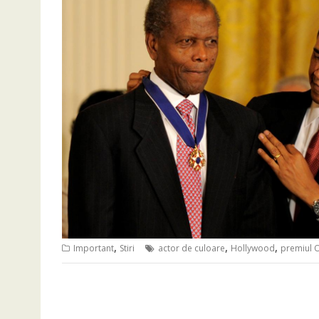
,
,
,
Important
Stiri
actor de culoare
Hollywood
premiul 