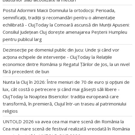
Postul Adormirii Maicii Domnului la ortodocși: Perioada,
semnificații, tradiții și recomandări pentru o alimentație
echilibrată - ClujToday
la
Comoară ascunsă din Munții Apuseni:
Consiliul Județean Cluj dorește amenajarea Peșterii Humpleu
pentru publicul larg
Dezinsecție pe domeniul public din Jucu: Unde și când vor
acționa echipele de intervenție - ClujToday
la
Relațiile
economice dintre România și Regatul Țărilor de Jos, la un nivel
fără precedent de bun
Nunta la Cluj în 2026: Între meniuri de 70 de euro și opțiuni de
lux, cât costă o petrecere și când mai găsești săli libere -
ClujToday
la
Noaptea Bisericilor: tradiția europeană care
transformă, în premieră, Clujul într-un traseu al patrimoniului
religios
UNTOLD 2026 va avea cea mai mare scenă din România
la
Cea mai mare scenă de festival realizată vreodată în România