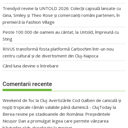
Trendyol revine la UNTOLD 2026: Colecții capsulă lansate cu
Gina, Smiley și Theo Rose și comercianți români parteneri, în
premieră la Fashion Village
Peste 100 000 de oameni au cântat, la Untold, împreună cu
Sting
RIVUS transformă fosta platformă Carbochim într-un nou
centru cultural și de divertisment din Cluj-Napoca
Când luna devine o întrebare
Comentarii recente
Weekend de foc la Cluj: Avertizările Cod Galben de caniculă și
nopți tropicale rămân valabile până duminică - ClujToday
la
Berea revine pe stadioanele din România: Președintele
Nicușor Dan a promulgat legea care permite vânzarea
băuturilor slab alcoolizate la meciuri