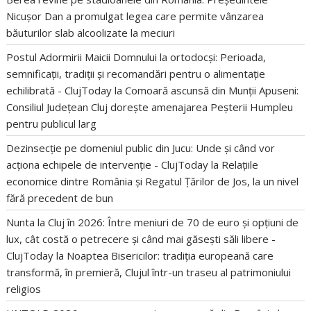
Nicușor Dan a promulgat legea care permite vânzarea
băuturilor slab alcoolizate la meciuri
Postul Adormirii Maicii Domnului la ortodocși: Perioada,
semnificații, tradiții și recomandări pentru o alimentație
echilibrată - ClujToday
la
Comoară ascunsă din Munții Apuseni:
Consiliul Județean Cluj dorește amenajarea Peșterii Humpleu
pentru publicul larg
Dezinsecție pe domeniul public din Jucu: Unde și când vor
acționa echipele de intervenție - ClujToday
la
Relațiile
economice dintre România și Regatul Țărilor de Jos, la un nivel
fără precedent de bun
Nunta la Cluj în 2026: Între meniuri de 70 de euro și opțiuni de
lux, cât costă o petrecere și când mai găsești săli libere -
ClujToday
la
Noaptea Bisericilor: tradiția europeană care
transformă, în premieră, Clujul într-un traseu al patrimoniului
religios