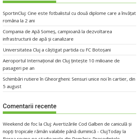
SportinCluj: Cine este fotbalistul cu două diplome care a învățat
româna la 2 ani
Compania de Apă Someș, campioană la dezvoltarea
infrastructurii de apă și canalizare
Universitatea Cluj a câștigat partida cu FC Botoșani
Aeroportul Internațional din Cluj țintește 10 milioane de
pasageri pe an
Schimbări rutiere în Gheorgheni: Sensuri unice noi în cartier, din
5 august
Comentarii recente
Weekend de foc la Cluj: Avertizările Cod Galben de caniculă și
nopți tropicale rămân valabile până duminică - ClujToday
la
Berea revine pe stadioanele din România: Președintele