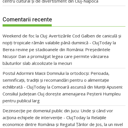
centru cultural și de divertisment din Cluj-Napoca
Comentarii recente
Weekend de foc la Cluj: Avertizările Cod Galben de caniculă și
nopți tropicale rămân valabile până duminică - ClujToday
la
Berea revine pe stadioanele din România: Președintele
Nicușor Dan a promulgat legea care permite vânzarea
băuturilor slab alcoolizate la meciuri
Postul Adormirii Maicii Domnului la ortodocși: Perioada,
semnificații, tradiții și recomandări pentru o alimentație
echilibrată - ClujToday
la
Comoară ascunsă din Munții Apuseni:
Consiliul Județean Cluj dorește amenajarea Peșterii Humpleu
pentru publicul larg
Dezinsecție pe domeniul public din Jucu: Unde și când vor
acționa echipele de intervenție - ClujToday
la
Relațiile
economice dintre România și Regatul Țărilor de Jos, la un nivel