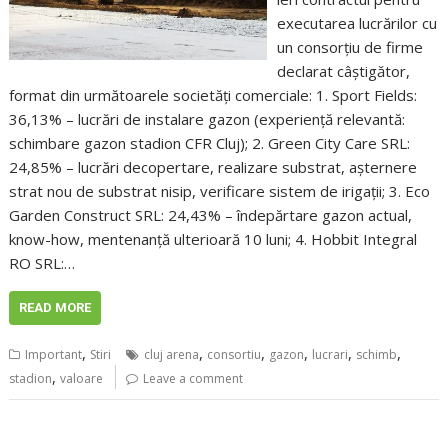
executarea lucrărilor cu
un consorțiu de firme
declarat câștigător,
format din următoarele societăți comerciale: 1. Sport Fields:
36,13% – lucrări de instalare gazon (experiență relevantă:
schimbare gazon stadion CFR Cluj); 2. Green City Care SRL:
24,85% – lucrări decopertare, realizare substrat, așternere
strat nou de substrat nisip, verificare sistem de irigații; 3. Eco
Garden Construct SRL: 24,43% – îndepărtare gazon actual,
know-how, mentenanță ulterioară 10 luni; 4. Hobbit Integral
RO SRL:…
READ MORE
,
,
,
,
,
,
Important
Stiri
cluj arena
consortiu
gazon
lucrari
schimb
,
stadion
valoare
Leave a comment