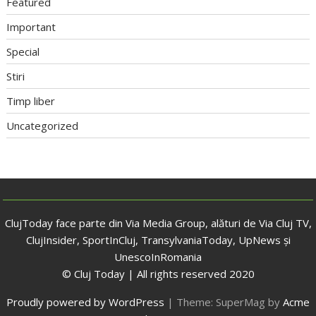
Featured
Important
Special
Stiri
Timp liber
Uncategorized
ClujToday face parte din Via Media Group, alături de Via Cluj TV,
ClujInsider, SportInCluj, TransylvaniaToday, UpNews și
UnescoInRomania
© Cluj Today | All rights reserved 2020
Proudly powered by WordPress
|
Theme: SuperMag by
Acme