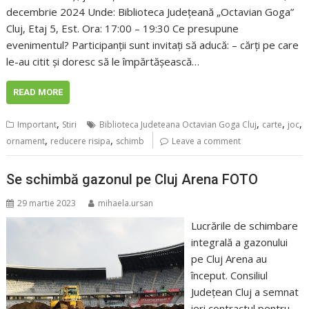
decembrie 2024 Unde: Biblioteca Județeană „Octavian Goga”
Cluj, Etaj 5, Est. Ora: 17:00 – 19:30 Ce presupune
evenimentul? Participanții sunt invitați să aducă: – cărți pe care
le-au citit și doresc să le împărtășească…
READ MORE
,
,
,
,
Important
Stiri
Biblioteca Judeteana Octavian Goga Cluj
carte
joc
,
,
ornament
reducere risipa
schimb
Leave a comment
Se schimbă gazonul pe Cluj Arena FOTO
29 martie 2023
mihaela.ursan
Lucrările de schimbare
integrală a gazonului
pe Cluj Arena au
început. Consiliul
Județean Cluj a semnat
ieri contractul pentru