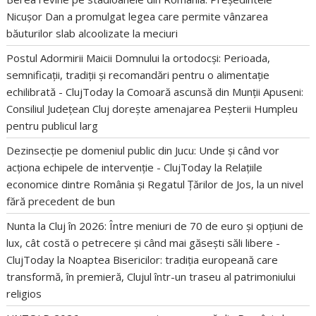
Nicușor Dan a promulgat legea care permite vânzarea
băuturilor slab alcoolizate la meciuri
Postul Adormirii Maicii Domnului la ortodocși: Perioada,
semnificații, tradiții și recomandări pentru o alimentație
echilibrată - ClujToday
la
Comoară ascunsă din Munții Apuseni:
Consiliul Județean Cluj dorește amenajarea Peșterii Humpleu
pentru publicul larg
Dezinsecție pe domeniul public din Jucu: Unde și când vor
acționa echipele de intervenție - ClujToday
la
Relațiile
economice dintre România și Regatul Țărilor de Jos, la un nivel
fără precedent de bun
Nunta la Cluj în 2026: Între meniuri de 70 de euro și opțiuni de
lux, cât costă o petrecere și când mai găsești săli libere -
ClujToday
la
Noaptea Bisericilor: tradiția europeană care
transformă, în premieră, Clujul într-un traseu al patrimoniului
religios