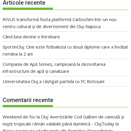
Articole recente
RIVUS transformă fosta platformă Carbochim într-un nou
centru cultural și de divertisment din Cluj-Napoca
Când luna devine o întrebare
SportinCluj: Cine este fotbalistul cu două diplome care a învățat
româna la 2 ani
Compania de Apă Someș, campioană la dezvoltarea
infrastructurii de apă și canalizare
Universitatea Cluj a câștigat partida cu FC Botoșani
Comentarii recente
Weekend de foc la Cluj: Avertizările Cod Galben de caniculă și
nopți tropicale rămân valabile până duminică - ClujToday
la
Berea revine pe stadioanele din România: Președintele