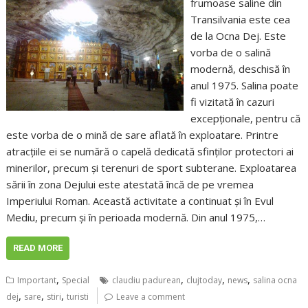
frumoase saline din
Transilvania este cea
de la Ocna Dej. Este
vorba de o salină
modernă, deschisă în
anul 1975. Salina poate
fi vizitată în cazuri
excepționale, pentru că
este vorba de o mină de sare aflată în exploatare. Printre
atracțiile ei se numără o capelă dedicată sfinților protectori ai
minerilor, precum și terenuri de sport subterane. Exploatarea
sării în zona Dejului este atestată încă de pe vremea
Imperiului Roman. Această activitate a continuat și în Evul
Mediu, precum și în perioada modernă. Din anul 1975,…
READ MORE
,
,
,
,
Important
Special
claudiu padurean
clujtoday
news
salina ocna
,
,
,
dej
sare
stiri
turisti
Leave a comment