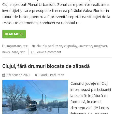
Cluj a aprobat Planul Urbanistic Zonal care permite realizarea
investiției și care presupune trecerea pârâului Valea Florilor în
tuburi de beton, pentru a fi prevenită repetarea situației de la
Praid. De asemenea, conducerea Consiliului…
READ MORE
,
,
,
,
,
Important
Stiri
claudiu padurean
clujtoday
investitie
maghiari
,
,
news
sare
stiri
Leave a comment
Clujul, fără drumuri blocate de zăpadă
6 februarie 2023
Claudiu Padurean
Consiliul Judeţean Cluj
informează participanţii
la trafic în legătură cu
faptul că, în cursul
dimineţii zilei de luni, 6
februarie a.c., pe raza