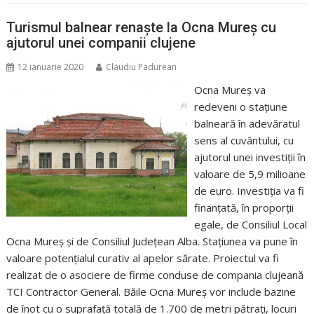
Turismul balnear renaște la Ocna Mureș cu
ajutorul unei companii clujene
12 ianuarie 2020
Claudiu Padurean
Ocna Mureș va
redeveni o stațiune
balneară în adevăratul
sens al cuvântului, cu
ajutorul unei investiții în
valoare de 5,9 milioane
de euro. Investiția va fi
finanțată, în proporții
egale, de Consiliul Local
Ocna Mureș și de Consiliul Județean Alba. Stațiunea va pune în
valoare potențialul curativ al apelor sărate. Proiectul va fi
realizat de o asociere de firme conduse de compania clujeană
TCI Contractor General. Băile Ocna Mureș vor include bazine
de înot cu o suprafață totală de 1.700 de metri pătrați, locuri