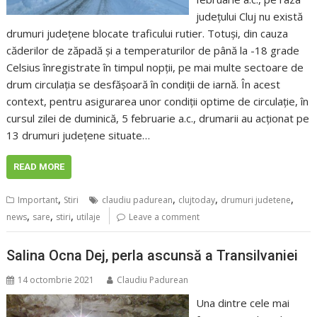
judeţului Cluj nu există
drumuri judeţene blocate traficului rutier. Totuși, din cauza
căderilor de zăpadă și a temperaturilor de până la -18 grade
Celsius înregistrate în timpul nopții, pe mai multe sectoare de
drum circulaţia se desfășoară în condiţii de iarnă. În acest
context, pentru asigurarea unor condiţii optime de circulaţie, în
cursul zilei de duminică, 5 februarie a.c., drumarii au acţionat pe
13 drumuri județene situate…
READ MORE
,
,
,
,
Important
Stiri
claudiu padurean
clujtoday
drumuri judetene
,
,
,
news
sare
stiri
utilaje
Leave a comment
Salina Ocna Dej, perla ascunsă a Transilvaniei
14 octombrie 2021
Claudiu Padurean
Una dintre cele mai