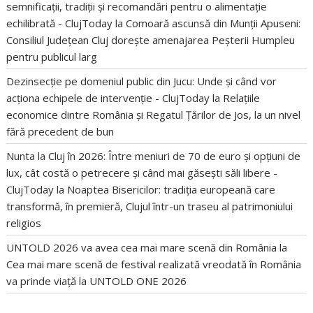
semnificații, tradiții și recomandări pentru o alimentație
echilibrată - ClujToday
la
Comoară ascunsă din Munții Apuseni:
Consiliul Județean Cluj dorește amenajarea Peșterii Humpleu
pentru publicul larg
Dezinsecție pe domeniul public din Jucu: Unde și când vor
acționa echipele de intervenție - ClujToday
la
Relațiile
economice dintre România și Regatul Țărilor de Jos, la un nivel
fără precedent de bun
Nunta la Cluj în 2026: Între meniuri de 70 de euro și opțiuni de
lux, cât costă o petrecere și când mai găsești săli libere -
ClujToday
la
Noaptea Bisericilor: tradiția europeană care
transformă, în premieră, Clujul într-un traseu al patrimoniului
religios
UNTOLD 2026 va avea cea mai mare scenă din România
la
Cea mai mare scenă de festival realizată vreodată în România
va prinde viață la UNTOLD ONE 2026