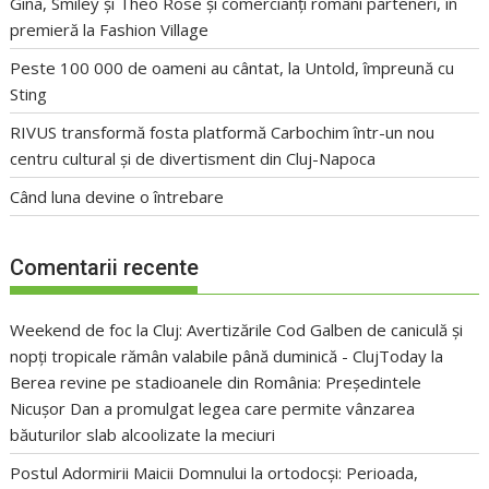
Gina, Smiley și Theo Rose și comercianți români parteneri, în
premieră la Fashion Village
Peste 100 000 de oameni au cântat, la Untold, împreună cu
Sting
RIVUS transformă fosta platformă Carbochim într-un nou
centru cultural și de divertisment din Cluj-Napoca
Când luna devine o întrebare
Comentarii recente
Weekend de foc la Cluj: Avertizările Cod Galben de caniculă și
nopți tropicale rămân valabile până duminică - ClujToday
la
Berea revine pe stadioanele din România: Președintele
Nicușor Dan a promulgat legea care permite vânzarea
băuturilor slab alcoolizate la meciuri
Postul Adormirii Maicii Domnului la ortodocși: Perioada,