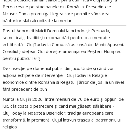
Berea revine pe stadioanele din România: Președintele
Nicușor Dan a promulgat legea care permite vânzarea
băuturilor slab alcoolizate la meciuri
Postul Adormirii Maicii Domnului la ortodocși: Perioada,
semnificații, tradiții și recomandări pentru o alimentație
echilibrată - ClujToday
la
Comoară ascunsă din Munții Apuseni:
Consiliul Județean Cluj dorește amenajarea Peșterii Humpleu
pentru publicul larg
Dezinsecție pe domeniul public din Jucu: Unde și când vor
acționa echipele de intervenție - ClujToday
la
Relațiile
economice dintre România și Regatul Țărilor de Jos, la un nivel
fără precedent de bun
Nunta la Cluj în 2026: Între meniuri de 70 de euro și opțiuni de
lux, cât costă o petrecere și când mai găsești săli libere -
ClujToday
la
Noaptea Bisericilor: tradiția europeană care
transformă, în premieră, Clujul într-un traseu al patrimoniului
religios