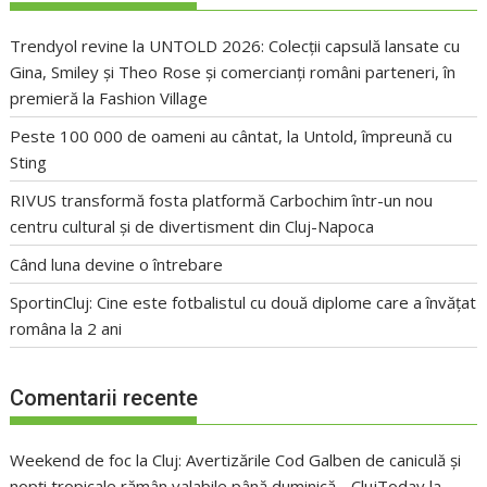
Trendyol revine la UNTOLD 2026: Colecții capsulă lansate cu
Gina, Smiley și Theo Rose și comercianți români parteneri, în
premieră la Fashion Village
Peste 100 000 de oameni au cântat, la Untold, împreună cu
Sting
RIVUS transformă fosta platformă Carbochim într-un nou
centru cultural și de divertisment din Cluj-Napoca
Când luna devine o întrebare
SportinCluj: Cine este fotbalistul cu două diplome care a învățat
româna la 2 ani
Comentarii recente
Weekend de foc la Cluj: Avertizările Cod Galben de caniculă și
nopți tropicale rămân valabile până duminică - ClujToday
la