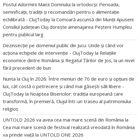
Postul Adormirii Maicii Domnului la ortodocși: Perioada,
semnificații, tradiții și recomandări pentru o alimentație
echilibrată - ClujToday
la
Comoară ascunsă din Munții Apuseni:
Consiliul Județean Cluj dorește amenajarea Peșterii Humpleu
pentru publicul larg
Dezinsecție pe domeniul public din Jucu: Unde și când vor
acționa echipele de intervenție - ClujToday
la
Relațiile
economice dintre România și Regatul Țărilor de Jos, la un nivel
fără precedent de bun
Nunta la Cluj în 2026: Între meniuri de 70 de euro și opțiuni de
lux, cât costă o petrecere și când mai găsești săli libere -
ClujToday
la
Noaptea Bisericilor: tradiția europeană care
transformă, în premieră, Clujul într-un traseu al patrimoniului
religios
UNTOLD 2026 va avea cea mai mare scenă din România
la
Cea mai mare scenă de festival realizată vreodată în România
va prinde viață la UNTOLD ONE 2026