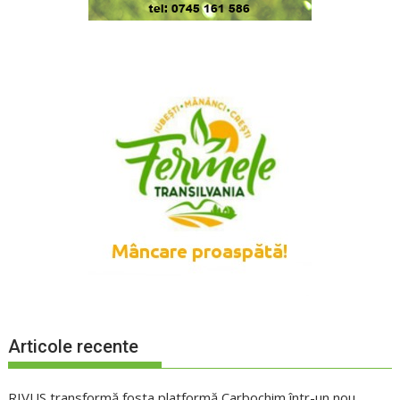
Articole recente
RIVUS transformă fosta platformă Carbochim într-un nou