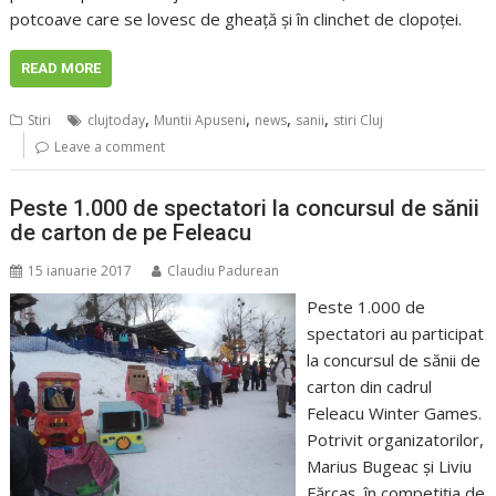
potcoave care se lovesc de gheaţă şi în clinchet de clopoţei.
READ MORE
,
,
,
,
Stiri
clujtoday
Muntii Apuseni
news
sanii
stiri Cluj
Leave a comment
Peste 1.000 de spectatori la concursul de sănii
de carton de pe Feleacu
15 ianuarie 2017
Claudiu Padurean
Peste 1.000 de
spectatori au participat
la concursul de sănii de
carton din cadrul
Feleacu Winter Games.
Potrivit organizatorilor,
Marius Bugeac şi Liviu
Fărcaş, în competiţia de