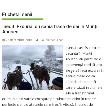
Etichetă:
sanii
Inedit: Excursii cu sania trasă de cai în Munţii
Apuseni
27 decembrie 2018
Claudiu Padurean
Turiştii care îşi petrec
vacanţa în Munţii
Apuseni au parte de o
experienţă inedită: pot
alege să facă excursii în
săniile trase de cai.
Zăpada abundentă
care a căzut în ultimele
zile a transformat
drumurile din satele cocoţate pe culmile munţilor în trasee
perfecte pentru atelajele care trec în viteză, în sunet de