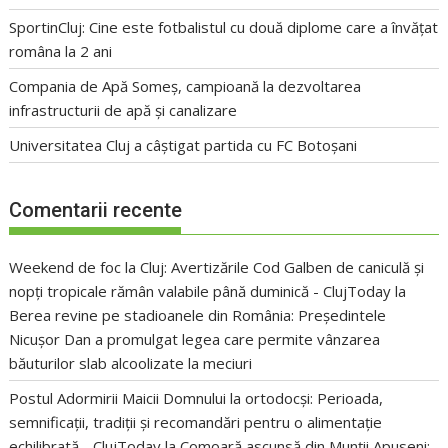
SportinCluj: Cine este fotbalistul cu două diplome care a învățat
româna la 2 ani
Compania de Apă Someș, campioană la dezvoltarea
infrastructurii de apă și canalizare
Universitatea Cluj a câștigat partida cu FC Botoșani
Comentarii recente
Weekend de foc la Cluj: Avertizările Cod Galben de caniculă și
nopți tropicale rămân valabile până duminică - ClujToday
la
Berea revine pe stadioanele din România: Președintele
Nicușor Dan a promulgat legea care permite vânzarea
băuturilor slab alcoolizate la meciuri
Postul Adormirii Maicii Domnului la ortodocși: Perioada,
semnificații, tradiții și recomandări pentru o alimentație
echilibrată - ClujToday
la
Comoară ascunsă din Munții Apuseni: