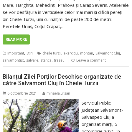
Mare, Harghita, Mehedinți, Prahova și Caraș Severin. Atelierele
se vor desfășura în verticalele celor mai mari și dificili pereți
din Cheile Turzii, unii cu înălțimi de peste 200 de metri:
Peretele Uriaș, Colțul Crăpat,…
READ MORE
,
,
,
,
,
Important
Stiri
cheile turzii
exercitiu
montan
Salvamont Cluj
,
,
,
salvamontist
salvare
stanca
traseu
Leave a comment
Bilanțul Zilei Porților Deschise organizate de
către Salvamont Cluj în Cheile Turzii
6 octombrie 2021
mihaela.ursan
Serviciul Public
Județean Salvamont-
Salvaspeo Cluj a
organizat marți, 5
octombrie 2021, în