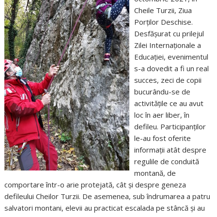
Cheile Turzii, Ziua
Porților Deschise.
Desfășurat cu prilejul
Zilei Internaționale a
Educației, evenimentul
s-a dovedit a fi un real
succes, zeci de copii
bucurându-se de
activitățile ce au avut
loc în aer liber, în
defileu. Participanților
le-au fost oferite
informații atât despre
regulile de conduită
montană, de
comportare într-o arie protejată, cât și despre geneza
defileului Cheilor Turzii. De asemenea, sub îndrumarea a patru
salvatori montani, elevii au practicat escalada pe stâncă și au