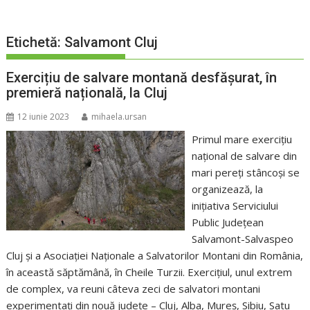
Etichetă:
Salvamont Cluj
Exercițiu de salvare montană desfășurat, în
premieră națională, la Cluj
12 iunie 2023
mihaela.ursan
Primul mare exercițiu
național de salvare din
mari pereți stâncoși se
organizează, la
inițiativa Serviciului
Public Județean
Salvamont-Salvaspeo
Cluj și a Asociației Naționale a Salvatorilor Montani din România,
în această săptămână, în Cheile Turzii. Exercițiul, unul extrem
de complex, va reuni câteva zeci de salvatori montani
experimentați din nouă județe – Cluj, Alba, Mureș, Sibiu, Satu