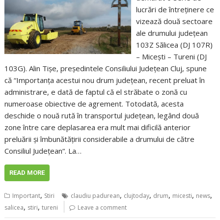
lucrări de întreținere ce
vizează două sectoare
ale drumului județean
103Z Sălicea (DJ 107R)
– Micești – Tureni (DJ
103G). Alin Tișe, președintele Consiliului Județean Cluj, spune
că “Importanța acestui nou drum județean, recent preluat în
administrare, e dată de faptul că el străbate o zonă cu
numeroase obiective de agrement. Totodată, acesta
deschide o nouă rută în transportul județean, legând două
zone între care deplasarea era mult mai dificilă anterior
preluării și îmbunătățirii considerabile a drumului de către
Consiliul Județean“. La…
READ MORE
,
,
,
,
,
,
Important
Stiri
claudiu padurean
clujtoday
drum
micesti
news
,
,
salicea
stiri
tureni
Leave a comment