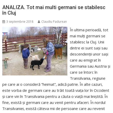
ANALIZA. Tot mai multi germani se stabilesc
în Cluj
3 septembrie 2018
Claudiu Padurean
În ultima perioadă, tot
mai mulţi germani se
stabilesc la Cluj. Unii
dintre ei sunt saşi sau
descendenţii unor saşi
care au emigrat în
Germania sau Austria şi
care se întorc în
Transilvania, regiune
pe care ai o consideră ”heimat”, adică patrie. În alte cazuri,
este vorba de germani care au trăit toată viaţa lor în Occident
şi care vin în Transilvania pentru a căuta o viaţă mai liniştită. În
fine, există şi germani care au venit pentru afaceri. În nordul
Transilvaniei, există câteva mii de persoane care au revenit