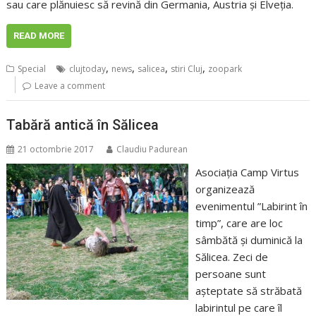
sau care plănuiesc să revină din Germania, Austria şi Elveţia.
READ MORE
,
,
,
,
Special
clujtoday
news
salicea
stiri Cluj
zoopark
Leave a comment
Tabără antică în Sălicea
21 octombrie 2017
Claudiu Padurean
Asociaţia Camp Virtus
organizează
evenimentul ”Labirint în
timp”, care are loc
sâmbătă şi duminică la
Sălicea. Zeci de
persoane sunt
aşteptate să străbată
labirintul pe care îl