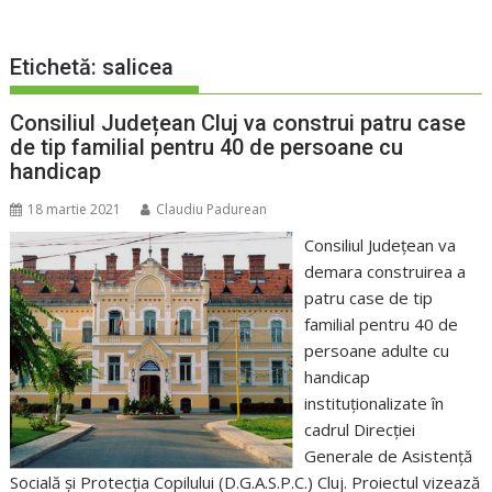
Etichetă:
salicea
Consiliul Județean Cluj va construi patru case
de tip familial pentru 40 de persoane cu
handicap
18 martie 2021
Claudiu Padurean
Consiliul Județean va
demara construirea a
patru case de tip
familial pentru 40 de
persoane adulte cu
handicap
instituționalizate în
cadrul Direcției
Generale de Asistență
Socială și Protecția Copilului (D.G.A.S.P.C.) Cluj. Proiectul vizează