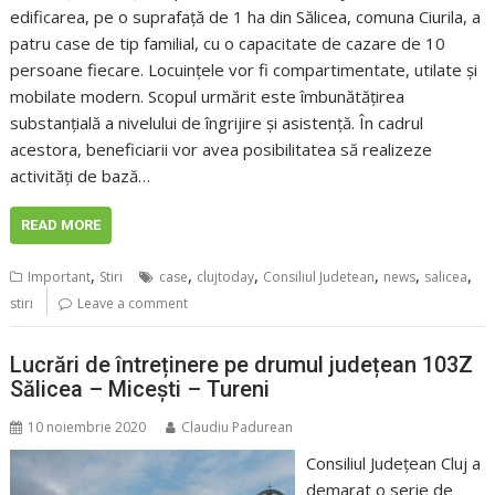
edificarea, pe o suprafață de 1 ha din Sălicea, comuna Ciurila, a
patru case de tip familial, cu o capacitate de cazare de 10
persoane fiecare. Locuințele vor fi compartimentate, utilate și
mobilate modern. Scopul urmărit este îmbunătățirea
substanțială a nivelului de îngrijire și asistență. În cadrul
acestora, beneficiarii vor avea posibilitatea să realizeze
activități de bază…
READ MORE
,
,
,
,
,
,
Important
Stiri
case
clujtoday
Consiliul Judetean
news
salicea
stiri
Leave a comment
Lucrări de întreținere pe drumul județean 103Z
Sălicea – Micești – Tureni
10 noiembrie 2020
Claudiu Padurean
Consiliul Județean Cluj a
demarat o serie de