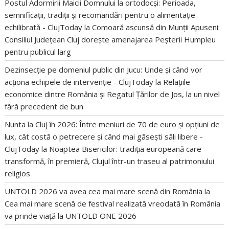
Postul Adormirii Maicii Domnului la ortodocși: Perioada,
semnificații, tradiții și recomandări pentru o alimentație
echilibrată - ClujToday
la
Comoară ascunsă din Munții Apuseni:
Consiliul Județean Cluj dorește amenajarea Peșterii Humpleu
pentru publicul larg
Dezinsecție pe domeniul public din Jucu: Unde și când vor
acționa echipele de intervenție - ClujToday
la
Relațiile
economice dintre România și Regatul Țărilor de Jos, la un nivel
fără precedent de bun
Nunta la Cluj în 2026: Între meniuri de 70 de euro și opțiuni de
lux, cât costă o petrecere și când mai găsești săli libere -
ClujToday
la
Noaptea Bisericilor: tradiția europeană care
transformă, în premieră, Clujul într-un traseu al patrimoniului
religios
UNTOLD 2026 va avea cea mai mare scenă din România
la
Cea mai mare scenă de festival realizată vreodată în România
va prinde viață la UNTOLD ONE 2026