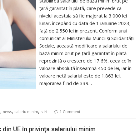
stabilirea salariului de bază minim brut pe
ţară garantat în plată, care prevede ca
nivelul acestuia să fie majorat la 3.000 lei
lunar, începând cu data de 1 ianuarie 2023,
faţă de 2.550 lei în prezent. Conform unui
comunicat al Ministerului Muncii şi Solidarităţii
Sociale, această modificare a salariului de
bază minim brut pe ţară garantat în plată
reprezintă o creştere de 17,6%, ceea ce în
valoare absolută înseamnă 450 de lei, iar în
valoare netă salariul este de 1.863 lei,
majorarea fiind de 339…
,
,
,
i
news
salariu minim
stiri
1 Comment
din UE în privinţa salariului minim