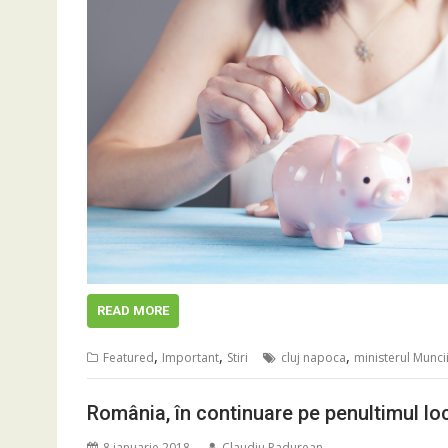
READ MORE
,
,
,
Featured
Important
Stiri
cluj napoca
ministerul Munci
România, în continuare pe penultimul loc 
8 ianuarie 2018
Claudiu Padurean