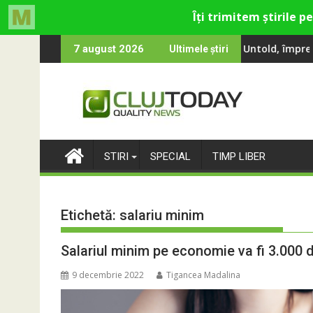
Skip
 Smiley și Theo Rose și comercianți români parteneri, în premier
 000 de oameni au cântat, la Untold, împreună cu Sting
RIVUS transformă 
7 august 2026
Ultimele știri
to
content
STIRI
SPECIAL
TIMP LIBER
Etichetă:
salariu minim
Salariul minim pe economie va fi 3.000 d
9 decembrie 2022
Tigancea Madalina