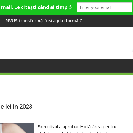
ă la Fashion Village
fosta platformă Carbochim într-un nou centru cultural și de di
Când luna devine o întreb
e lei în 2023
Executivul a aprobat Hotărârea pentru