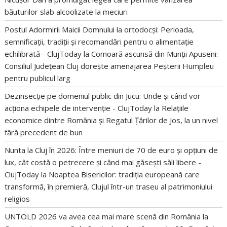
băuturilor slab alcoolizate la meciuri
Postul Adormirii Maicii Domnului la ortodocși: Perioada,
semnificații, tradiții și recomandări pentru o alimentație
echilibrată - ClujToday
la
Comoară ascunsă din Munții Apuseni:
Consiliul Județean Cluj dorește amenajarea Peșterii Humpleu
pentru publicul larg
Dezinsecție pe domeniul public din Jucu: Unde și când vor
acționa echipele de intervenție - ClujToday
la
Relațiile
economice dintre România și Regatul Țărilor de Jos, la un nivel
fără precedent de bun
Nunta la Cluj în 2026: Între meniuri de 70 de euro și opțiuni de
lux, cât costă o petrecere și când mai găsești săli libere -
ClujToday
la
Noaptea Bisericilor: tradiția europeană care
transformă, în premieră, Clujul într-un traseu al patrimoniului
religios
UNTOLD 2026 va avea cea mai mare scenă din România
la