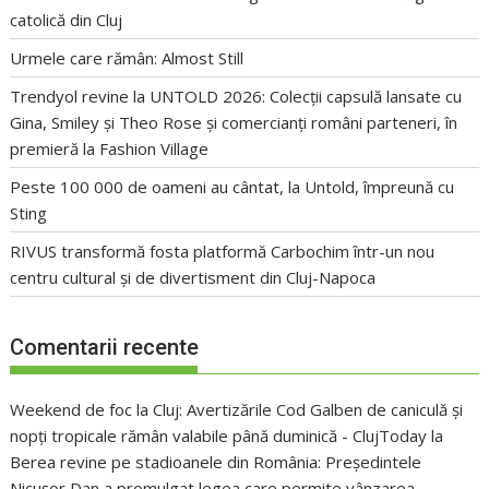
catolică din Cluj
Urmele care rămân: Almost Still
Trendyol revine la UNTOLD 2026: Colecții capsulă lansate cu
Gina, Smiley și Theo Rose și comercianți români parteneri, în
premieră la Fashion Village
Peste 100 000 de oameni au cântat, la Untold, împreună cu
Sting
RIVUS transformă fosta platformă Carbochim într-un nou
centru cultural și de divertisment din Cluj-Napoca
Comentarii recente
Weekend de foc la Cluj: Avertizările Cod Galben de caniculă și
nopți tropicale rămân valabile până duminică - ClujToday
la
Berea revine pe stadioanele din România: Președintele
Nicușor Dan a promulgat legea care permite vânzarea