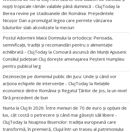
nopți tropicale rămân valabile până duminică - ClujToday
la
Berea revine pe stadioanele din România: Președintele
Nicușor Dan a promulgat legea care permite vânzarea
băuturilor slab alcoolizate la meciuri
Postul Adormirii Maicii Domnului la ortodocși: Perioada,
semnificații, tradiții și recomandări pentru o alimentație
echilibrată - ClujToday
la
Comoară ascunsă din Munții Apuseni:
Consiliul Județean Cluj dorește amenajarea Peșterii Humpleu
pentru publicul larg
Dezinsecție pe domeniul public din Jucu: Unde și când vor
acționa echipele de intervenție - ClujToday
la
Relațiile
economice dintre România și Regatul Țărilor de Jos, la un nivel
fără precedent de bun
Nunta la Cluj în 2026: Între meniuri de 70 de euro și opțiuni de
lux, cât costă o petrecere și când mai găsești săli libere -
ClujToday
la
Noaptea Bisericilor: tradiția europeană care
transformă, în premieră, Clujul într-un traseu al patrimoniului