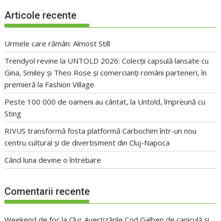
Articole recente
Urmele care rămân: Almost Still
Trendyol revine la UNTOLD 2026: Colecții capsulă lansate cu
Gina, Smiley și Theo Rose și comercianți români parteneri, în
premieră la Fashion Village
Peste 100 000 de oameni au cântat, la Untold, împreună cu
Sting
RIVUS transformă fosta platformă Carbochim într-un nou
centru cultural și de divertisment din Cluj-Napoca
Când luna devine o întrebare
Comentarii recente
Weekend de foc la Cluj: Avertizările Cod Galben de caniculă și