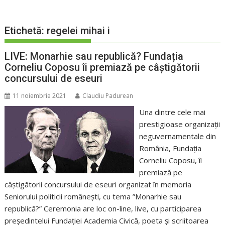
Etichetă:
regelei mihai i
LIVE: Monarhie sau republică? Fundația
Corneliu Coposu îi premiază pe câștigătorii
concursului de eseuri
11 noiembrie 2021
Claudiu Padurean
Una dintre cele mai
prestigioase organizații
neguvernamentale din
România, Fundația
Corneliu Coposu, îi
premiază pe
câștigătorii concursului de eseuri organizat în memoria
Seniorului politicii românești, cu tema ”Monarhie sau
republică?” Ceremonia are loc on-line, live, cu participarea
președintelui Fundației Academia Civică, poeta și scriitoarea