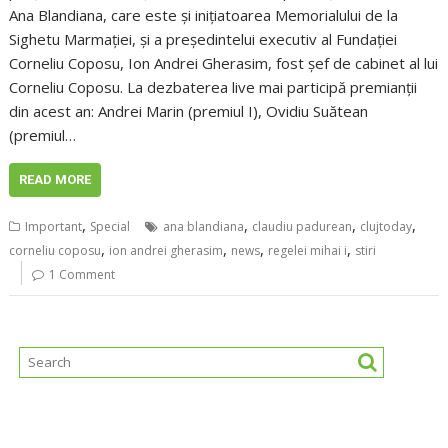
Ana Blandiana, care este și inițiatoarea Memorialului de la
Sighetu Marmației, și a președintelui executiv al Fundației
Corneliu Coposu, Ion Andrei Gherasim, fost șef de cabinet al lui
Corneliu Coposu. La dezbaterea live mai participă premianții
din acest an: Andrei Marin (premiul I), Ovidiu Suătean
(premiul…
READ MORE
,
,
,
,
Important
Special
ana blandiana
claudiu padurean
clujtoday
,
,
,
,
corneliu coposu
ion andrei gherasim
news
regelei mihai i
stiri
1 Comment