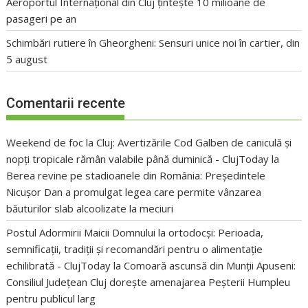
Aeroportul Internațional din Cluj țintește 10 milioane de
pasageri pe an
Schimbări rutiere în Gheorgheni: Sensuri unice noi în cartier, din
5 august
Comentarii recente
Weekend de foc la Cluj: Avertizările Cod Galben de caniculă și
nopți tropicale rămân valabile până duminică - ClujToday
la
Berea revine pe stadioanele din România: Președintele
Nicușor Dan a promulgat legea care permite vânzarea
băuturilor slab alcoolizate la meciuri
Postul Adormirii Maicii Domnului la ortodocși: Perioada,
semnificații, tradiții și recomandări pentru o alimentație
echilibrată - ClujToday
la
Comoară ascunsă din Munții Apuseni:
Consiliul Județean Cluj dorește amenajarea Peșterii Humpleu
pentru publicul larg