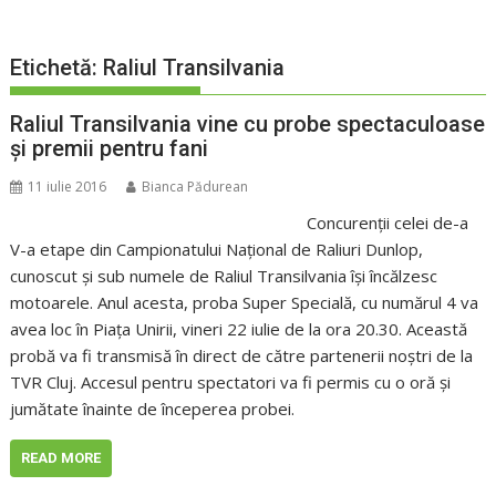
Etichetă:
Raliul Transilvania
Raliul Transilvania vine cu probe spectaculoase
şi premii pentru fani
11 iulie 2016
Bianca Pădurean
Concurenţii celei de-a
V-a etape din Campionatului Naţional de Raliuri Dunlop,
cunoscut şi sub numele de Raliul Transilvania îşi încălzesc
motoarele. Anul acesta, proba Super Specială, cu numărul 4 va
avea loc în Piaţa Unirii, vineri 22 iulie de la ora 20.30. Această
probă va fi transmisă în direct de către partenerii noştri de la
TVR Cluj. Accesul pentru spectatori va fi permis cu o oră şi
jumătate înainte de începerea probei.
READ MORE