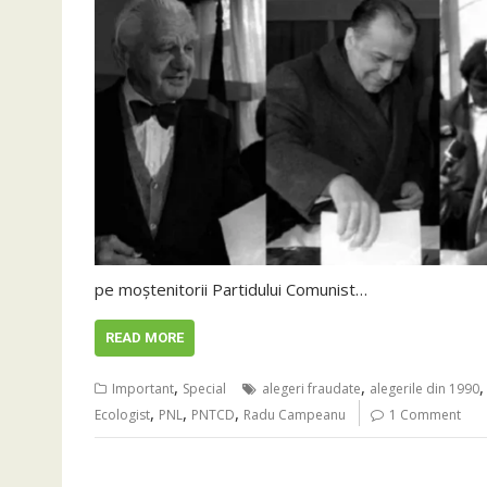
pe moștenitorii Partidului Comunist…
READ MORE
,
,
Important
Special
alegeri fraudate
alegerile din 1990
,
,
,
Ecologist
PNL
PNTCD
Radu Campeanu
1 Comment