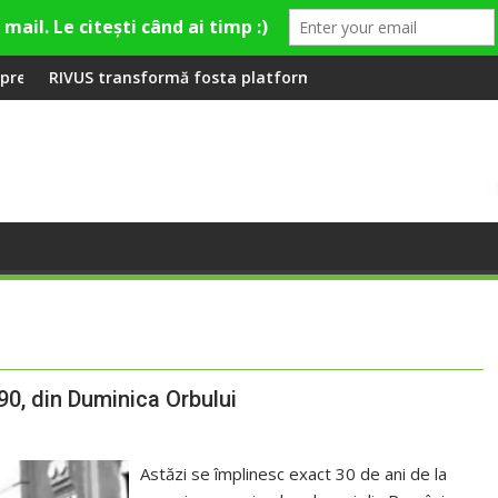
remieră la Fashion Village
formă fosta platformă Carbochim într-un nou centru cultural și
Când luna devine o 
990, din Duminica Orbului
Astăzi se împlinesc exact 30 de ani de la