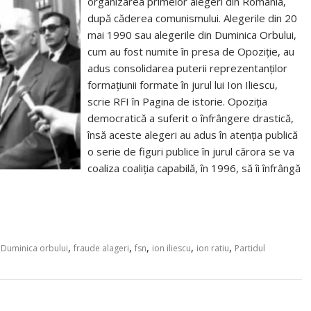
organizarea primelor alegeri din România,
după căderea comunismului. Alegerile din 20
mai 1990 sau alegerile din Duminica Orbului,
cum au fost numite în presa de Opoziție, au
adus consolidarea puterii reprezentanților
formațiunii formate în jurul lui Ion Iliescu,
scrie RFI în Pagina de istorie. Opoziția
democratică a suferit o înfrângere drastică,
însă aceste alegeri au adus în atenția publică
o serie de figuri publice în jurul cărora se va
coaliza coaliția capabilă, în 1996, să îi înfrângă
,
,
,
,
,
,
Duminica orbului
fraude alageri
fsn
ion iliescu
ion ratiu
Partidul