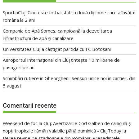
SportinCluj: Cine este fotbalistul cu două diplome care a învățat
româna la 2 ani
Compania de Apă Someș, campioană la dezvoltarea
infrastructurii de apă și canalizare
Universitatea Cluj a câștigat partida cu FC Botoșani
Aeroportul Internațional din Cluj țintește 10 milioane de
pasageri pe an
Schimbări rutiere în Gheorgheni: Sensuri unice noi în cartier, din
5 august
Comentarii recente
Weekend de foc la Cluj: Avertizările Cod Galben de caniculă și
nopți tropicale rămân valabile până duminică - ClujToday
la
Berea revine pe stadioanele din România: Președintele