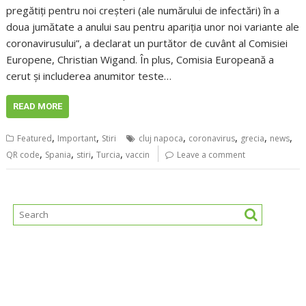
pregătiţi pentru noi creşteri (ale numărului de infectări) în a
doua jumătate a anului sau pentru apariţia unor noi variante ale
coronavirusului”, a declarat un purtător de cuvânt al Comisiei
Europene, Christian Wigand. În plus, Comisia Europeană a
cerut şi includerea anumitor teste…
READ MORE
,
,
,
,
,
,
Featured
Important
Stiri
cluj napoca
coronavirus
grecia
news
,
,
,
,
QR code
Spania
stiri
Turcia
vaccin
Leave a comment