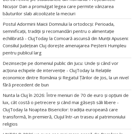
Nicușor Dan a promulgat legea care permite vânzarea
băuturilor slab alcoolizate la meciuri
Postul Adormirii Maicii Domnului la ortodocși: Perioada,
semnificații, tradiții și recomandări pentru o alimentație
echilibrată - ClujToday
la
Comoară ascunsă din Munții Apuseni:
Consiliul Județean Cluj dorește amenajarea Peșterii Humpleu
pentru publicul larg
Dezinsecție pe domeniul public din Jucu: Unde și când vor
acționa echipele de intervenție - ClujToday
la
Relațiile
economice dintre România și Regatul Țărilor de Jos, la un nivel
fără precedent de bun
Nunta la Cluj în 2026: Între meniuri de 70 de euro și opțiuni de
lux, cât costă o petrecere și când mai găsești săli libere -
ClujToday
la
Noaptea Bisericilor: tradiția europeană care
transformă, în premieră, Clujul într-un traseu al patrimoniului
religios