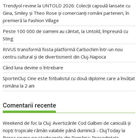
Trendyol revine la UNTOLD 2026: Colecții capsulă lansate cu
Gina, Smiley și Theo Rose și comercianți români parteneri, în
premieră la Fashion Village
Peste 100 000 de oameni au cântat, la Untold, împreună cu
Sting
RIVUS transformă fosta platformă Carbochim într-un nou
centru cultural și de divertisment din Cluj-Napoca
Când luna devine o întrebare
SportinCluj: Cine este fotbalistul cu două diplome care a învățat
româna la 2 ani
Comentarii recente
Weekend de foc la Cluj: Avertizările Cod Galben de caniculă și
nopți tropicale rămân valabile până duminică - ClujToday
la
Berea revine pe stadioanele din România: Președintele