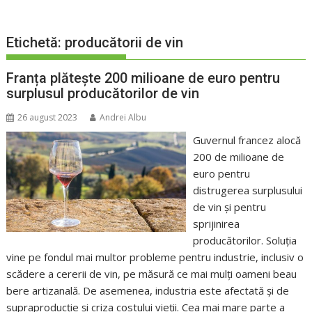
Etichetă:
producătorii de vin
Franța plătește 200 milioane de euro pentru
surplusul producătorilor de vin
26 august 2023
Andrei Albu
Guvernul francez alocă
200 de milioane de
euro pentru
distrugerea surplusului
de vin și pentru
sprijinirea
producătorilor. Soluția
vine pe fondul mai multor probleme pentru industrie, inclusiv o
scădere a cererii de vin, pe măsură ce mai mulți oameni beau
bere artizanală. De asemenea, industria este afectată și de
supraproducție și criza costului vieții. Cea mai mare parte a