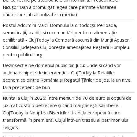
Nicușor Dan a promulgat legea care permite vânzarea
băuturilor slab alcoolizate la meciuri
Postul Adormirii Maicii Domnului la ortodocși: Perioada,
semnificații, tradiții și recomandări pentru o alimentație
echilibrată - ClujToday
la
Comoară ascunsă din Munții Apuseni:
Consiliul Județean Cluj dorește amenajarea Peșterii Humpleu
pentru publicul larg
Dezinsecție pe domeniul public din Jucu: Unde și când vor
acționa echipele de intervenție - ClujToday
la
Relațiile
economice dintre România și Regatul Țărilor de Jos, la un nivel
fără precedent de bun
Nunta la Cluj în 2026: Între meniuri de 70 de euro și opțiuni de
lux, cât costă o petrecere și când mai găsești săli libere -
ClujToday
la
Noaptea Bisericilor: tradiția europeană care
transformă, în premieră, Clujul într-un traseu al patrimoniului
religios