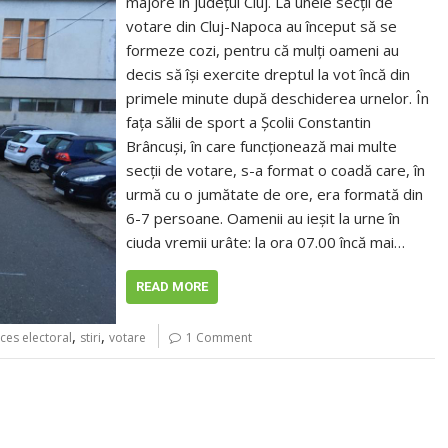
majore în județul Cluj. La unele secții de
votare din Cluj-Napoca au început să se
formeze cozi, pentru că mulți oameni au
decis să își exercite dreptul la vot încă din
primele minute după deschiderea urnelor. În
fața sălii de sport a Școlii Constantin
Brâncuși, în care funcționează mai multe
secții de votare, s-a format o coadă care, în
urmă cu o jumătate de ore, era formată din
6-7 persoane. Oamenii au ieșit la urne în
ciuda vremii urâte: la ora 07.00 încă mai…
READ MORE
,
,
ces electoral
stiri
votare
1 Comment