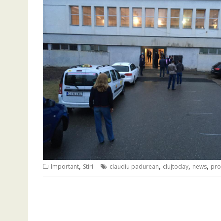
,
,
,
,
Important
Stiri
claudiu padurean
clujtoday
news
pro