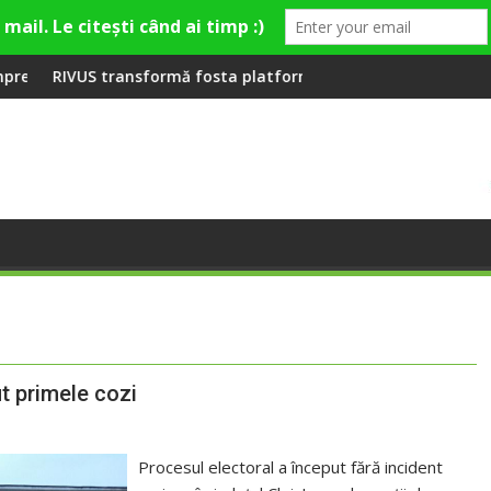
emieră la Fashion Village
ormă fosta platformă Carbochim într-un nou centru cultural și
Când luna devine o î
t primele cozi
Procesul electoral a început fără incident