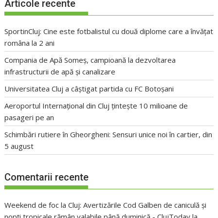
Articole recente
SportinCluj: Cine este fotbalistul cu două diplome care a învățat
româna la 2 ani
Compania de Apă Someș, campioană la dezvoltarea
infrastructurii de apă și canalizare
Universitatea Cluj a câștigat partida cu FC Botoșani
Aeroportul Internațional din Cluj țintește 10 milioane de
pasageri pe an
Schimbări rutiere în Gheorgheni: Sensuri unice noi în cartier, din
5 august
Comentarii recente
Weekend de foc la Cluj: Avertizările Cod Galben de caniculă și
nopți tropicale rămân valabile până duminică - ClujToday
la