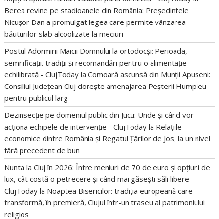
Berea revine pe stadioanele din România: Președintele
Nicușor Dan a promulgat legea care permite vânzarea
băuturilor slab alcoolizate la meciuri
Postul Adormirii Maicii Domnului la ortodocși: Perioada,
semnificații, tradiții și recomandări pentru o alimentație
echilibrată - ClujToday
la
Comoară ascunsă din Munții Apuseni:
Consiliul Județean Cluj dorește amenajarea Peșterii Humpleu
pentru publicul larg
Dezinsecție pe domeniul public din Jucu: Unde și când vor
acționa echipele de intervenție - ClujToday
la
Relațiile
economice dintre România și Regatul Țărilor de Jos, la un nivel
fără precedent de bun
Nunta la Cluj în 2026: Între meniuri de 70 de euro și opțiuni de
lux, cât costă o petrecere și când mai găsești săli libere -
ClujToday
la
Noaptea Bisericilor: tradiția europeană care
transformă, în premieră, Clujul într-un traseu al patrimoniului
religios