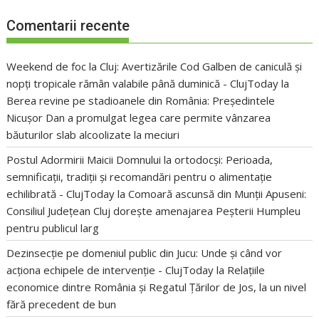
Comentarii recente
Weekend de foc la Cluj: Avertizările Cod Galben de caniculă și
nopți tropicale rămân valabile până duminică - ClujToday
la
Berea revine pe stadioanele din România: Președintele
Nicușor Dan a promulgat legea care permite vânzarea
băuturilor slab alcoolizate la meciuri
Postul Adormirii Maicii Domnului la ortodocși: Perioada,
semnificații, tradiții și recomandări pentru o alimentație
echilibrată - ClujToday
la
Comoară ascunsă din Munții Apuseni:
Consiliul Județean Cluj dorește amenajarea Peșterii Humpleu
pentru publicul larg
Dezinsecție pe domeniul public din Jucu: Unde și când vor
acționa echipele de intervenție - ClujToday
la
Relațiile
economice dintre România și Regatul Țărilor de Jos, la un nivel
fără precedent de bun