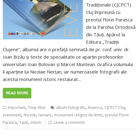
Tradiționale (CJCPCT)
Cluj împreună cu
preotul Florin Parasca
de la Parohia Ortodoxă
din Tăuți. Apărut la
Editura „Tradiții
Clujene”, albumul are o prefață semnată de pr. conf. univ. dr.
Ioan Bizău și texte de specialitate ce aparțin profesorilor
universitari Ioan Bolovan și Marcel Muntean. Grafica volumului
îi aparține lui Nicolae Nerțan, iar numeroasele fotografii ale
acestui monument istoric restaurat…
READ MORE
,
,
,
,
Important
Timp liber
album fotografic
biserica
CJCPCT Cluj
,
,
,
,
eveniment
floresti
lansare
monument religios de lemn
preotul Florin
,
,
Parasca
Tauti
volum
Leave a comment