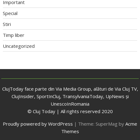
Important
Special
Stiri
Timp liber
Uncategorized
ClujToday face parte din Via Media Group, alături de Via Cluj TV,
ClujInsider, SportInCluj, TransylvaniaToday, UpNews și
UnescoInRomania
© Cluj Today | All rights reserved 2020
Proudly powered by WordPress
|
Theme: SuperMag by
Acme
Themes