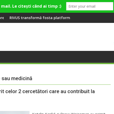
emieră la Fashion Village
ormă fosta platformă Carbochim într-un nou centru cultural și 
Când luna devine o în
e sau medicină
t celor 2 cercetători care au contribuit la