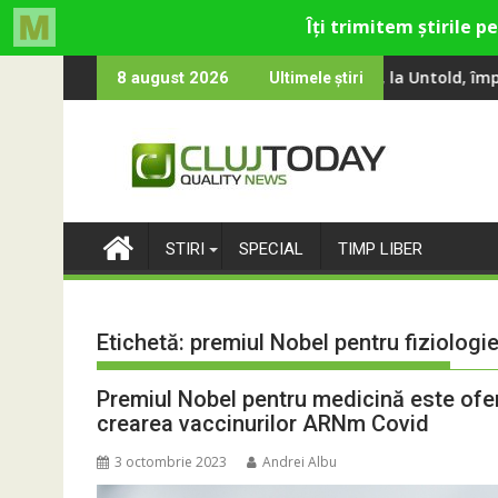
Skip
Gina, Smiley și Theo Rose și comercianți români parteneri, în pr
e 100 000 de oameni au cântat, la Untold, împreună cu Sting
RIVUS transf
8 august 2026
Ultimele știri
to
content
STIRI
SPECIAL
TIMP LIBER
Etichetă:
premiul Nobel pentru fiziologi
Premiul Nobel pentru medicină este oferi
crearea vaccinurilor ARNm Covid
3 octombrie 2023
Andrei Albu