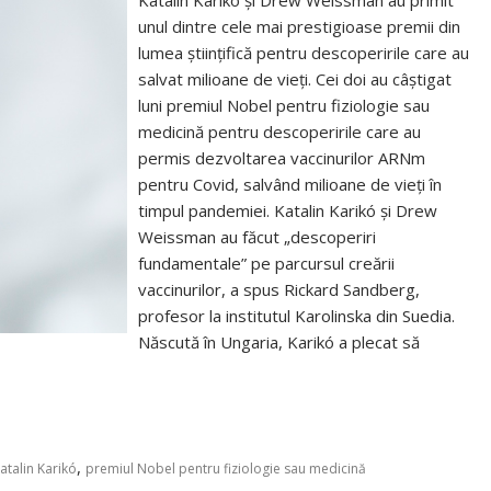
Katalin Karikó și Drew Weissman au primit
unul dintre cele mai prestigioase premii din
lumea științifică pentru descoperirile care au
salvat milioane de vieți. Cei doi au câștigat
luni premiul Nobel pentru fiziologie sau
medicină pentru descoperirile care au
permis dezvoltarea vaccinurilor ARNm
pentru Covid, salvând milioane de vieți în
timpul pandemiei. Katalin Karikó și Drew
Weissman au făcut „descoperiri
fundamentale” pe parcursul creării
vaccinurilor, a spus Rickard Sandberg,
profesor la institutul Karolinska din Suedia.
Născută în Ungaria, Karikó a plecat să
,
atalin Karikó
premiul Nobel pentru fiziologie sau medicină