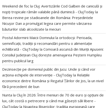
Weekend de foc la Cluj: Avertizările Cod Galben de caniculă și
nopți tropicale rămân valabile până duminică - ClujToday
la
Berea revine pe stadioanele din România: Președintele
Nicușor Dan a promulgat legea care permite vânzarea
băuturilor slab alcoolizate la meciuri
Postul Adormirii Maicii Domnului la ortodocși: Perioada,
semnificații, tradiții și recomandări pentru o alimentație
echilibrată - ClujToday
la
Comoară ascunsă din Munții Apuseni:
Consiliul Județean Cluj dorește amenajarea Peșterii Humpleu
pentru publicul larg
Dezinsecție pe domeniul public din Jucu: Unde și când vor
acționa echipele de intervenție - ClujToday
la
Relațiile
economice dintre România și Regatul Țărilor de Jos, la un nivel
fără precedent de bun
Nunta la Cluj în 2026: Între meniuri de 70 de euro și opțiuni de
lux, cât costă o petrecere și când mai găsești săli libere -
ClujToday
la
Noaptea Bisericilor: tradiția europeană care