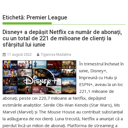
Etichetă:
Premier League
Disney+ a depășit Netflix ca număr de abonați,
cu un total de 221 de milioane de clienți la
sfârșitul lui iunie
11 august 2022
Tigancea Madalina
În trimestrul încheiat în
iunie, Disney+,
împreună cu Hulu și
ESPN+, aveau la un loc
221,1 milioane de
abonați, peste cei 220,7 milioane ai Netflix, depășind
estimările analiștilor. Seriile Obi-Wan Kenobi (Star Wars), Ms
Marvel (Marvel) și The Mouse House au contribuit substanțial
la adăugarea de noi clienți. Luna trecută, Netflix a anunțat că a
pierdut încă un milion de abonați. Platforma de streaming a