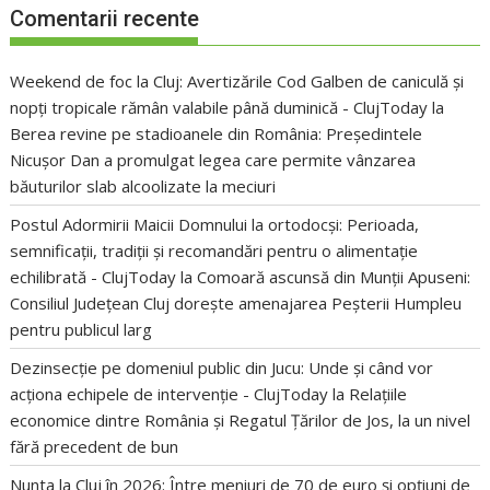
Comentarii recente
Weekend de foc la Cluj: Avertizările Cod Galben de caniculă și
nopți tropicale rămân valabile până duminică - ClujToday
la
Berea revine pe stadioanele din România: Președintele
Nicușor Dan a promulgat legea care permite vânzarea
băuturilor slab alcoolizate la meciuri
Postul Adormirii Maicii Domnului la ortodocși: Perioada,
semnificații, tradiții și recomandări pentru o alimentație
echilibrată - ClujToday
la
Comoară ascunsă din Munții Apuseni:
Consiliul Județean Cluj dorește amenajarea Peșterii Humpleu
pentru publicul larg
Dezinsecție pe domeniul public din Jucu: Unde și când vor
acționa echipele de intervenție - ClujToday
la
Relațiile
economice dintre România și Regatul Țărilor de Jos, la un nivel
fără precedent de bun
Nunta la Cluj în 2026: Între meniuri de 70 de euro și opțiuni de