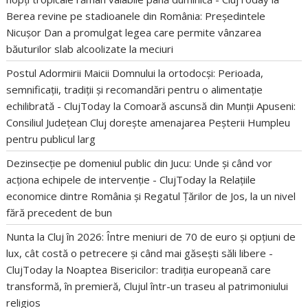
Berea revine pe stadioanele din România: Președintele
Nicușor Dan a promulgat legea care permite vânzarea
băuturilor slab alcoolizate la meciuri
Postul Adormirii Maicii Domnului la ortodocși: Perioada,
semnificații, tradiții și recomandări pentru o alimentație
echilibrată - ClujToday
la
Comoară ascunsă din Munții Apuseni:
Consiliul Județean Cluj dorește amenajarea Peșterii Humpleu
pentru publicul larg
Dezinsecție pe domeniul public din Jucu: Unde și când vor
acționa echipele de intervenție - ClujToday
la
Relațiile
economice dintre România și Regatul Țărilor de Jos, la un nivel
fără precedent de bun
Nunta la Cluj în 2026: Între meniuri de 70 de euro și opțiuni de
lux, cât costă o petrecere și când mai găsești săli libere -
ClujToday
la
Noaptea Bisericilor: tradiția europeană care
transformă, în premieră, Clujul într-un traseu al patrimoniului
religios