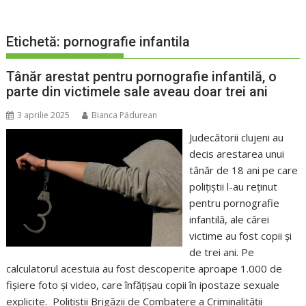
Etichetă:
pornografie infantila
Tânăr arestat pentru pornografie infantilă, o
parte din victimele sale aveau doar trei ani
3 aprilie 2025
Bianca Pădurean
Judecătorii clujeni au
decis arestarea unui
tânăr de 18 ani pe care
poliţiştii l-au reţinut
pentru pornografie
infantilă, ale cărei
victime au fost copii și
de trei ani. Pe
calculatorul acestuia au fost descoperite aproape 1.000 de
fișiere foto și video, care înfățișau copii în ipostaze sexuale
explicite. Poliţiştii Brigăzii de Combatere a Criminalităţii