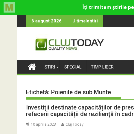
Skip
entru cultural și de divertisment din Cluj-Napoca
d luna devine o întrebare
SportinCluj
6 august 2026
Ultimele știri
to
content
STIRI
SPECIAL
TIMP LIBER
Etichetă:
Poienile de sub Munte
Investiții destinate capacităților de pres
refacerii capacității de reziliență în 
10 aprilie 2023
Cluj Today