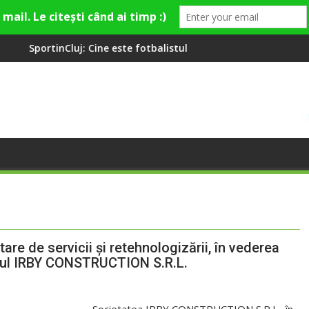
: Cine este fotbalistul cu două diplome care a învățat româna la 
Compania de Apă Som
tare de servicii și retehnologizării, în vederea
cadrul IRBY CONSTRUCTION S.R.L.