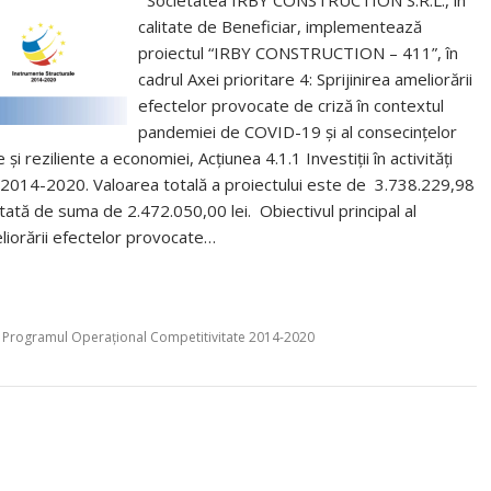
Societatea IRBY CONSTRUCTION S.R.L., în
calitate de Beneficiar, implementează
proiectul “IRBY CONSTRUCTION – 411”, în
cadrul Axei prioritare 4: Sprijinirea ameliorării
efectelor provocate de criză în contextul
pandemiei de COVID-19 și al consecințelor
 și reziliente a economiei, Acțiunea 4.1.1 Investiții în activități
 2014-2020. Valoarea totală a proiectului este de 3.738.229,98
ată de suma de 2.472.050,00 lei. Obiectivul principal al
eliorării efectelor provocate…
,
Programul Operațional Competitivitate 2014-2020