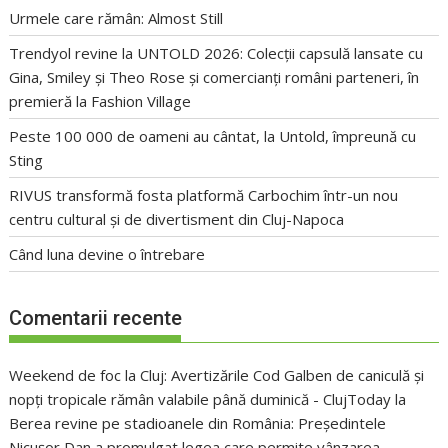
Urmele care rămân: Almost Still
Trendyol revine la UNTOLD 2026: Colecții capsulă lansate cu
Gina, Smiley și Theo Rose și comercianți români parteneri, în
premieră la Fashion Village
Peste 100 000 de oameni au cântat, la Untold, împreună cu
Sting
RIVUS transformă fosta platformă Carbochim într-un nou
centru cultural și de divertisment din Cluj-Napoca
Când luna devine o întrebare
Comentarii recente
Weekend de foc la Cluj: Avertizările Cod Galben de caniculă și
nopți tropicale rămân valabile până duminică - ClujToday
la
Berea revine pe stadioanele din România: Președintele
Nicușor Dan a promulgat legea care permite vânzarea