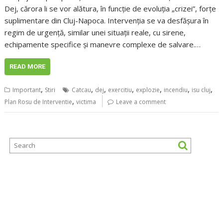
Dej, cărora li se vor alătura, în funcție de evoluția „crizei”, forțe
suplimentare din Cluj-Napoca. Intervenția se va desfășura în
regim de urgență, similar unei situații reale, cu sirene,
echipamente specifice și manevre complexe de salvare.…
READ MORE
,
,
,
,
,
,
,
Important
Stiri
Catcau
dej
exercitiu
explozie
incendiu
isu cluj
,
Plan Rosu de Interventie
victima
Leave a comment