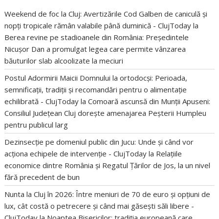
Weekend de foc la Cluj: Avertizările Cod Galben de caniculă și
nopți tropicale rămân valabile până duminică - ClujToday
la
Berea revine pe stadioanele din România: Președintele
Nicușor Dan a promulgat legea care permite vânzarea
băuturilor slab alcoolizate la meciuri
Postul Adormirii Maicii Domnului la ortodocși: Perioada,
semnificații, tradiții și recomandări pentru o alimentație
echilibrată - ClujToday
la
Comoară ascunsă din Munții Apuseni:
Consiliul Județean Cluj dorește amenajarea Peșterii Humpleu
pentru publicul larg
Dezinsecție pe domeniul public din Jucu: Unde și când vor
acționa echipele de intervenție - ClujToday
la
Relațiile
economice dintre România și Regatul Țărilor de Jos, la un nivel
fără precedent de bun
Nunta la Cluj în 2026: Între meniuri de 70 de euro și opțiuni de
lux, cât costă o petrecere și când mai găsești săli libere -
ClujToday
la
Noaptea Bisericilor: tradiția europeană care