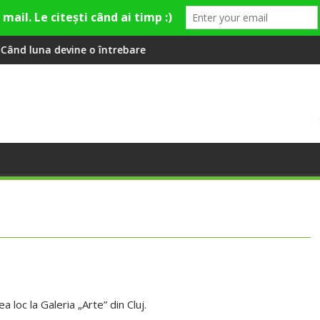
 și de divertisment din Cluj-Napoca
 o întrebare
SportinCluj: Cine este fo
ea loc la Galeria „Arte” din Cluj.