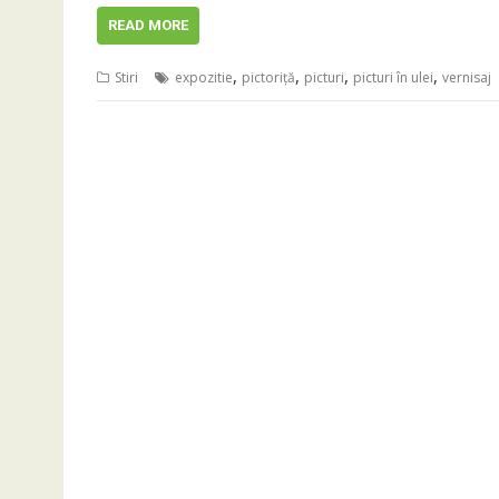
READ MORE
,
,
,
,
Stiri
expozitie
pictoriţă
picturi
picturi în ulei
vernisaj