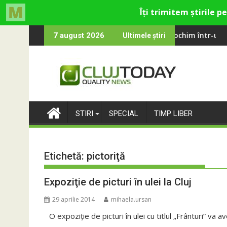
Skip
g
ansformă fosta platformă Carbochim într-un nou centru cultural
Când luna devine
7 august 2026
Ultimele știri
to
content
STIRI
SPECIAL
TIMP LIBER
Etichetă:
pictoriţă
Expoziţie de picturi în ulei la Cluj
29 aprilie 2014
mihaela.ursan
O expoziţie de picturi în ulei cu titlul „Frânturi” va av