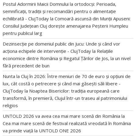
Postul Adormirii Maicii Domnului la ortodocși: Perioada,
semnificații, tradiții și recomandări pentru o alimentație
echilibrată - ClujToday
la
Comoară ascunsă din Munții Apuseni:
Consiliul Județean Cluj dorește amenajarea Peșterii Humpleu
pentru publicul larg
Dezinsecție pe domeniul public din Jucu: Unde și când vor
acționa echipele de intervenție - ClujToday
la
Relațiile
economice dintre România și Regatul Țărilor de Jos, la un nivel
fără precedent de bun
Nunta la Cluj în 2026: Între meniuri de 70 de euro și opțiuni de
lux, cât costă o petrecere și când mai găsești săli libere -
ClujToday
la
Noaptea Bisericilor: tradiția europeană care
transformă, în premieră, Clujul într-un traseu al patrimoniului
religios
UNTOLD 2026 va avea cea mai mare scenă din România
la
Cea mai mare scenă de festival realizată vreodată în România
va prinde viață la UNTOLD ONE 2026