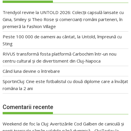
Trendyol revine la UNTOLD 2026: Colecții capsulă lansate cu
Gina, Smiley și Theo Rose și comercianți români parteneri, în
premieră la Fashion Village
Peste 100 000 de oameni au cântat, la Untold, împreună cu
Sting
RIVUS transformă fosta platformă Carbochim într-un nou
centru cultural și de divertisment din Cluj-Napoca
Când luna devine o întrebare
SportinCluj: Cine este fotbalistul cu două diplome care a învățat
româna la 2 ani
Comentarii recente
Weekend de foc la Cluj: Avertizările Cod Galben de caniculă și
nopți tropicale rămân valabile până duminică - ClujToday
la