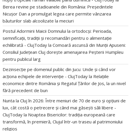
Berea revine pe stadioanele din România: Președintele
Nicușor Dan a promulgat legea care permite vânzarea
băuturilor slab alcoolizate la meciuri
Postul Adormirii Maicii Domnului la ortodocși: Perioada,
semnificații, tradiții și recomandări pentru o alimentație
echilibrată - ClujToday
la
Comoară ascunsă din Munții Apuseni:
Consiliul Județean Cluj dorește amenajarea Peșterii Humpleu
pentru publicul larg
Dezinsecție pe domeniul public din Jucu: Unde și când vor
acționa echipele de intervenție - ClujToday
la
Relațiile
economice dintre România și Regatul Țărilor de Jos, la un nivel
fără precedent de bun
Nunta la Cluj în 2026: Între meniuri de 70 de euro și opțiuni de
lux, cât costă o petrecere și când mai găsești săli libere -
ClujToday
la
Noaptea Bisericilor: tradiția europeană care
transformă, în premieră, Clujul într-un traseu al patrimoniului
religios