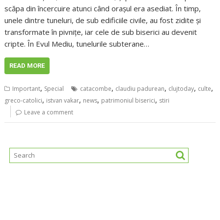
scăpa din încercuire atunci când orașul era asediat. În timp,
unele dintre tuneluri, de sub edificiile civile, au fost zidite și
transformate în pivnițe, iar cele de sub biserici au devenit
cripte. În Evul Mediu, tunelurile subterane…
READ MORE
,
,
,
,
,
Important
Special
catacombe
claudiu padurean
clujtoday
culte
,
,
,
,
greco-catolici
istvan vakar
news
patrimoniul biserici
stiri
Leave a comment