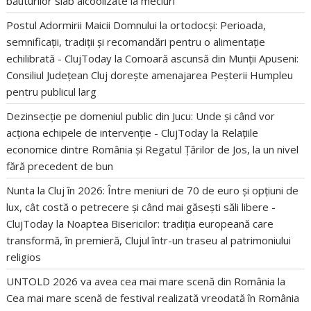
băuturilor slab alcoolizate la meciuri
Postul Adormirii Maicii Domnului la ortodocși: Perioada,
semnificații, tradiții și recomandări pentru o alimentație
echilibrată - ClujToday
la
Comoară ascunsă din Munții Apuseni:
Consiliul Județean Cluj dorește amenajarea Peșterii Humpleu
pentru publicul larg
Dezinsecție pe domeniul public din Jucu: Unde și când vor
acționa echipele de intervenție - ClujToday
la
Relațiile
economice dintre România și Regatul Țărilor de Jos, la un nivel
fără precedent de bun
Nunta la Cluj în 2026: Între meniuri de 70 de euro și opțiuni de
lux, cât costă o petrecere și când mai găsești săli libere -
ClujToday
la
Noaptea Bisericilor: tradiția europeană care
transformă, în premieră, Clujul într-un traseu al patrimoniului
religios
UNTOLD 2026 va avea cea mai mare scenă din România
la
Cea mai mare scenă de festival realizată vreodată în România