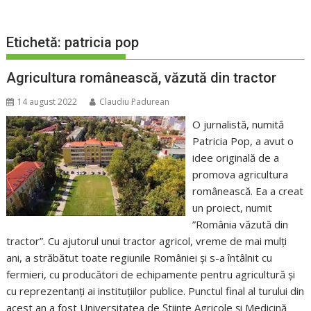
Etichetă:
patricia pop
Agricultura românească, văzută din tractor
14 august 2022
Claudiu Padurean
O jurnalistă, numită
Patricia Pop, a avut o
idee originală de a
promova agricultura
românească. Ea a creat
un proiect, numit
”România văzută din
tractor”. Cu ajutorul unui tractor agricol, vreme de mai mulți
ani, a străbătut toate regiunile României și s-a întâlnit cu
fermieri, cu producători de echipamente pentru agricultură și
cu reprezentanți ai instituțiilor publice. Punctul final al turului din
acest an a fost Universitatea de Științe Agricole și Medicină