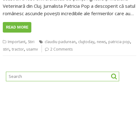
Veterinară din Cluj. Jurnalista Patricia Pop a descoperit că satul
românesc ascunde povești incredibile ale fermierilor care au…
READ MORE
,
,
,
,
,
Important
Stiri
claudiu padurean
clujtoday
news
patricia pop
,
,
stiri
tractor
usamv
2 Comments