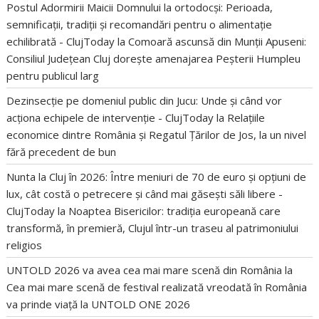
Postul Adormirii Maicii Domnului la ortodocși: Perioada,
semnificații, tradiții și recomandări pentru o alimentație
echilibrată - ClujToday
la
Comoară ascunsă din Munții Apuseni:
Consiliul Județean Cluj dorește amenajarea Peșterii Humpleu
pentru publicul larg
Dezinsecție pe domeniul public din Jucu: Unde și când vor
acționa echipele de intervenție - ClujToday
la
Relațiile
economice dintre România și Regatul Țărilor de Jos, la un nivel
fără precedent de bun
Nunta la Cluj în 2026: Între meniuri de 70 de euro și opțiuni de
lux, cât costă o petrecere și când mai găsești săli libere -
ClujToday
la
Noaptea Bisericilor: tradiția europeană care
transformă, în premieră, Clujul într-un traseu al patrimoniului
religios
UNTOLD 2026 va avea cea mai mare scenă din România
la
Cea mai mare scenă de festival realizată vreodată în România
va prinde viață la UNTOLD ONE 2026