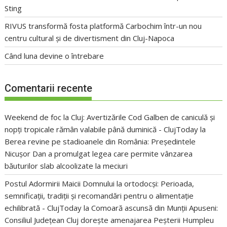
Sting
RIVUS transformă fosta platformă Carbochim într-un nou
centru cultural și de divertisment din Cluj-Napoca
Când luna devine o întrebare
Comentarii recente
Weekend de foc la Cluj: Avertizările Cod Galben de caniculă și
nopți tropicale rămân valabile până duminică - ClujToday
la
Berea revine pe stadioanele din România: Președintele
Nicușor Dan a promulgat legea care permite vânzarea
băuturilor slab alcoolizate la meciuri
Postul Adormirii Maicii Domnului la ortodocși: Perioada,
semnificații, tradiții și recomandări pentru o alimentație
echilibrată - ClujToday
la
Comoară ascunsă din Munții Apuseni:
Consiliul Județean Cluj dorește amenajarea Peșterii Humpleu