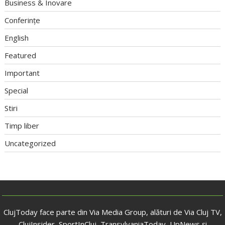
Business & Inovare
Conferințe
English
Featured
Important
Special
Stiri
Timp liber
Uncategorized
ClujToday face parte din Via Media Group, alături de Via Cluj TV,
ClujInsider, SportInCluj, TransylvaniaToday, UpNews și