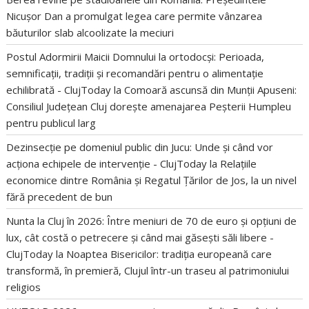
Nicușor Dan a promulgat legea care permite vânzarea
băuturilor slab alcoolizate la meciuri
Postul Adormirii Maicii Domnului la ortodocși: Perioada,
semnificații, tradiții și recomandări pentru o alimentație
echilibrată - ClujToday
la
Comoară ascunsă din Munții Apuseni:
Consiliul Județean Cluj dorește amenajarea Peșterii Humpleu
pentru publicul larg
Dezinsecție pe domeniul public din Jucu: Unde și când vor
acționa echipele de intervenție - ClujToday
la
Relațiile
economice dintre România și Regatul Țărilor de Jos, la un nivel
fără precedent de bun
Nunta la Cluj în 2026: Între meniuri de 70 de euro și opțiuni de
lux, cât costă o petrecere și când mai găsești săli libere -
ClujToday
la
Noaptea Bisericilor: tradiția europeană care
transformă, în premieră, Clujul într-un traseu al patrimoniului
religios