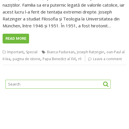
naziștilor. Familia sa era puternic legată de valorile catolice, iar
acest lucru l-a ferit de tentația extremei drepte. Joseph
Ratzinger a studiat Filosofia și Teologia la Universitatea din
München, între 1946 și 1951. În 1951, a fost hirotonit…
READ MORE
,
,
,
Important
Special
Bianca Padurean
Joseph Ratzinger
oan-Paul al
,
,
,
II-lea
pagina de istorie
Papa Benedict al XVI
rfi
Leave a comment