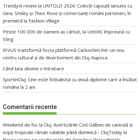
Trendyol revine la UNTOLD 2026: Colecții capsulă lansate cu
Gina, Smiley și Theo Rose și comercianți români parteneri, în
premieră la Fashion Village
Peste 100 000 de oameni au cântat, la Untold, împreună cu
Sting
RIVUS transformă fosta platformă Carbochim într-un nou
centru cultural și de divertisment din Cluj-Napoca
Când luna devine o întrebare
SportinCluj: Cine este fotbalistul cu două diplome care a învățat
româna la 2 ani
Comentarii recente
Weekend de foc la Cluj: Avertizările Cod Galben de caniculă și
nopți tropicale rămân valabile până duminică - ClujToday
la
Berea revine pe stadioanele din România: Președintele