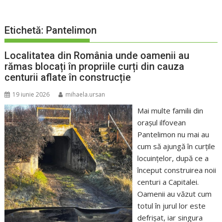
Etichetă:
Pantelimon
Localitatea din România unde oamenii au
rămas blocați în propriile curți din cauza
centurii aflate în construcție
19 iunie 2026
mihaela.ursan
Mai multe familii din
oraşul ilfovean
Pantelimon nu mai au
cum să ajungă în curţile
locuinţelor, după ce a
început construirea noii
centuri a Capitalei.
Oamenii au văzut cum
totul în jurul lor este
defrişat, iar singura