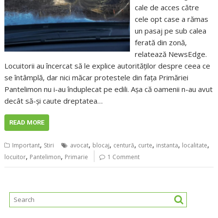
cale de acces către
cele opt case a rămas
un pasaj pe sub calea
ferată din zonă,
relatează NewsEdge.
Locuitorii au încercat să le explice autorităţilor despre ceea ce
se întâmplă, dar nici măcar protestele din faţa Primăriei
Pantelimon nu i-au înduplecat pe edili. Aşa că oamenii n-au avut
decât să-şi caute dreptatea…
READ MORE
,
,
,
,
,
,
,
Important
Stiri
avocat
blocaj
centură
curte
instanta
localitate
,
,
locuitor
Pantelimon
Primarie
1 Comment