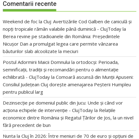
Comentarii recente
Weekend de foc la Cluj: Avertizările Cod Galben de caniculă și
nopți tropicale rămân valabile până duminică - ClujToday
la
Berea revine pe stadioanele din România: Președintele
Nicușor Dan a promulgat legea care permite vânzarea
băuturilor slab alcoolizate la meciuri
Postul Adormirii Maicii Domnului la ortodocși: Perioada,
semnificații, tradiții și recomandări pentru o alimentație
echilibrată - ClujToday
la
Comoară ascunsă din Munții Apuseni:
Consiliul Județean Cluj dorește amenajarea Peșterii Humpleu
pentru publicul larg
Dezinsecție pe domeniul public din Jucu: Unde și când vor
acționa echipele de intervenție - ClujToday
la
Relațiile
economice dintre România și Regatul Țărilor de Jos, la un nivel
fără precedent de bun
Nunta la Cluj în 2026: Între meniuri de 70 de euro și opțiuni de